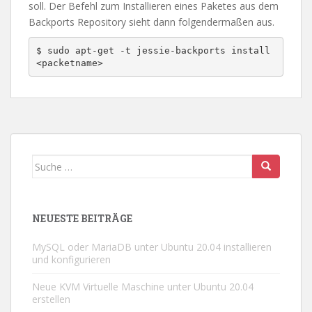
soll. Der Befehl zum Installieren eines Paketes aus dem
Backports Repository sieht dann folgendermaßen aus.
$ sudo apt-get -t jessie-backports install 
<packetname>
Suche
nach:
NEUESTE BEITRÄGE
MySQL oder MariaDB unter Ubuntu 20.04 installieren
und konfigurieren
Neue KVM Virtuelle Maschine unter Ubuntu 20.04
erstellen