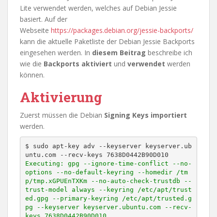
Lite verwendet werden, welches auf Debian Jessie
basiert. Auf der
Webseite
https://packages.debian.org/jessie-backports/
kann die aktuelle Paketliste der Debian Jessie Backports
eingesehen werden. In
diesem Beitrag
beschreibe ich
wie die
Backports aktiviert
und
verwendet
werden
können.
Aktivierung
Zuerst müssen die Debian
Signing Keys importiert
werden.
$ sudo apt-key adv --keyserver keyserver.ub
Executing: gpg --ignore-time-conflict --no-
options --no-default-keyring --homedir /tm
p/tmp.xGPUEnTXKm --no-auto-check-trustdb --
trust-model always --keyring /etc/apt/trust
ed.gpg --primary-keyring /etc/apt/trusted.g
pg --keyserver keyserver.ubuntu.com --recv-
keys 7638D0442B90D010
