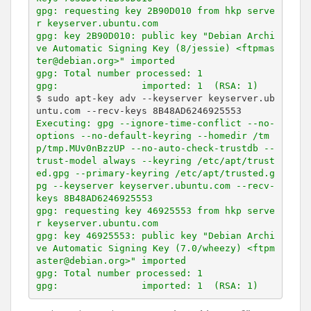
gpg: requesting key 2B90D010 from hkp serve
r keyserver.ubuntu.com

gpg: key 2B90D010: public key "Debian Archi
ve Automatic Signing Key (8/jessie) <ftpmas
ter@debian.org>" imported

gpg: Total number processed: 1

gpg:               imported: 1  (RSA: 1)
$ sudo apt-key adv --keyserver keyserver.ub
Executing: gpg --ignore-time-conflict --no-
options --no-default-keyring --homedir /tm
p/tmp.MUv0nBzzUP --no-auto-check-trustdb --
trust-model always --keyring /etc/apt/trust
ed.gpg --primary-keyring /etc/apt/trusted.g
pg --keyserver keyserver.ubuntu.com --recv-
keys 8B48AD6246925553

gpg: requesting key 46925553 from hkp serve
r keyserver.ubuntu.com

gpg: key 46925553: public key "Debian Archi
ve Automatic Signing Key (7.0/wheezy) <ftpm
aster@debian.org>" imported

gpg: Total number processed: 1

gpg:               imported: 1  (RSA: 1)