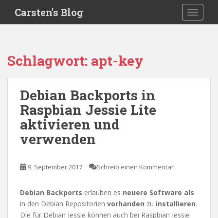
S
Carsten's Blog
TOGGLE
k
i
p
t
Schlagwort:
apt-key
o
m
a
Debian Backports in
i
Raspbian Jessie Lite
n
c
aktivieren und
o
verwenden
n
t
e
9. September 2017
Schreib einen Kommentar
n
t
Debian Backports
erlauben es
neuere Software als
in den Debian Repositorien
vorhanden
zu
installieren
.
Die für Debian Jessie können auch bei Raspbian Jessie