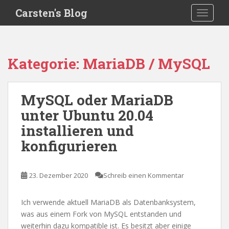
S
Carsten's Blog
TOGGLE
k
i
p
t
Kategorie:
MariaDB / MySQL
o
m
a
MySQL oder MariaDB
i
unter Ubuntu 20.04
n
c
installieren und
o
konfigurieren
n
t
e
23. Dezember 2020
Schreib einen Kommentar
n
t
Ich verwende aktuell MariaDB als Datenbanksystem,
was aus einem Fork von MySQL entstanden und
weiterhin dazu kompatible ist. Es besitzt aber einige