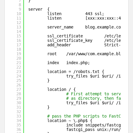
7
}
8
9
server  {
10
listen          443 ssl;
11
listen          [xxx:xxx:xxx::42]:44
12
13
server_name     blog.example.com;
14
15
ssl_certificate         
/etc/letsenc
16
ssl_certificate_key     
/etc/letsenc
17
add_header              Strict-Trans
18
19
root    
/var/www/com
.example.blog;
20
21
index   index.php;
22
23
location = 
/robots
.txt {
24
try_files $uri $uri/ 
/index
.
25
}
26
27
location / {
28
# First attempt to serve req
29
# as directory, then fall ba
30
try_files $uri $uri/ 
/index
.
31
}
32
33
# pass the PHP scripts to FastCGI se
34
location ~ \.php$ {
35
include snippets
/fastcgi-php
36
fastcgi_pass unix:
/run/php/p