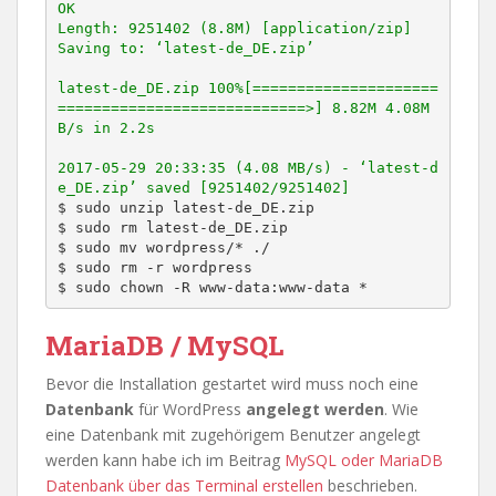
OK

Length: 9251402 (8.8M) [application/zip]

Saving to: ‘latest-de_DE.zip’

latest-de_DE.zip 100%[=====================
============================>] 8.82M 4.08M
B/s in 2.2s

2017-05-29 20:33:35 (4.08 MB/s) - ‘latest-d
e_DE.zip’ saved [9251402/9251402]
$ sudo unzip latest-de_DE.zip

$ sudo rm latest-de_DE.zip

$ sudo mv wordpress/* ./

$ sudo rm -r wordpress

$ sudo chown -R www-data:www-data *
MariaDB / MySQL
Bevor die Installation gestartet wird muss noch eine
Datenbank
für WordPress
angelegt
werden
. Wie
eine Datenbank mit zugehörigem Benutzer angelegt
werden kann habe ich im Beitrag
MySQL oder MariaDB
Datenbank über das Terminal erstellen
beschrieben.