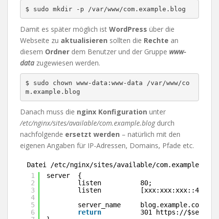
$ sudo mkdir -p /var/www/com.example.blog
Damit es später möglich ist
WordPress
über die
Webseite zu
aktualisieren
sollten die
Rechte
an
diesem
Ordner
dem Benutzer und der Gruppe
www-
data
zugewiesen werden.
$ sudo chown www-data:www-data /var/www/co
m.example.blog
Danach muss die
nginx Konfiguration
unter
/etc/nginx/sites/available/com.example.blog
durch
nachfolgende
ersetzt werden
– natürlich mit den
eigenen Angaben für IP-Adressen, Domains, Pfade etc.
Datei /etc/nginx/sites/available/com.example.blog
1
server  {
2
listen          80;
3
listen          [xxx:xxx:xxx::42]:80
4
5
server_name     blog.example.com;
6
return
301 https:
//
$server_