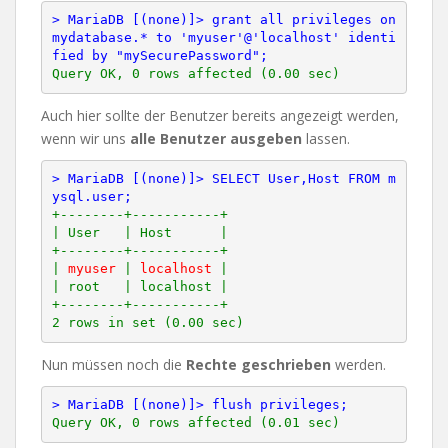
> MariaDB [(none)]> grant all privileges on 
mydatabase.* to 'myuser'@'localhost' identi
fied by "mySecurePassword";
Auch hier sollte der Benutzer bereits angezeigt werden,
wenn wir uns
alle Benutzer ausgeben
lassen.
> MariaDB [(none)]> SELECT User,Host FROM m
ysql.user;
+--------+-----------+

| User   | Host      |

+--------+-----------+

| 
myuser
 | 
localhost
 |

| root   | localhost |

+--------+-----------+

2 rows in set (0.00 sec)
Nun müssen noch die
Rechte
geschrieben
werden.
> MariaDB [(none)]> flush privileges;