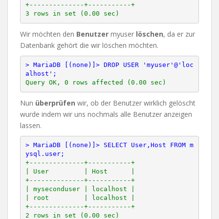
+--------------+-----------+

Wir möchten den
Benutzer
myuser
löschen
, da er zur
Datenbank gehört die wir löschen möchten.
> MariaDB [(none)]> DROP USER 'myuser'@'loc
alhost';
Nun
überprüfen
wir, ob der Benutzer wirklich gelöscht
wurde indem wir uns nochmals alle Benutzer anzeigen
lassen.
> MariaDB [(none)]> SELECT User,Host FROM m
ysql.user;
+--------------+-----------+

| User         | Host      |

+--------------+-----------+

| myseconduser | localhost |

| root         | localhost |

+--------------+-----------+
