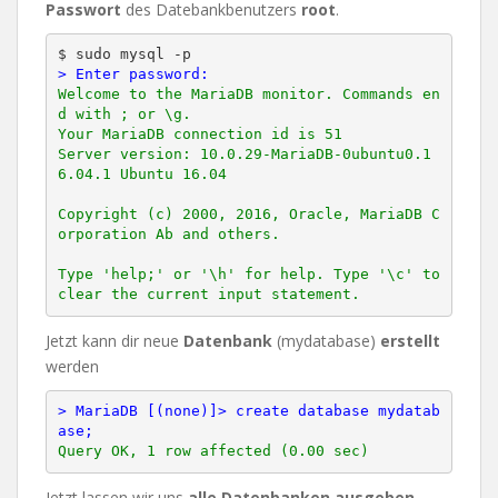
Passwort
des Datebankbenutzers
root
.
> Enter password:
Welcome to the MariaDB monitor. Commands en
d with ; or \g.

Your MariaDB connection id is 51

Server version: 10.0.29-MariaDB-0ubuntu0.1
6.04.1 Ubuntu 16.04

Copyright (c) 2000, 2016, Oracle, MariaDB C
orporation Ab and others.

Type 'help;' or '\h' for help. Type '\c' to 
Jetzt kann dir neue
Datenbank
(mydatabase)
erstellt
werden
> MariaDB [(none)]> create database mydatab
ase;
Jetzt lassen wir uns
alle Datenbanken ausgeben
–