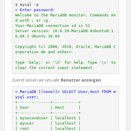
> Enter password:
Welcome to the MariaDB monitor. Commands en
d with ; or \g.

Your MariaDB connection id is 51

Server version: 10.0.29-MariaDB-0ubuntu0.1
6.04.1 Ubuntu 16.04

Copyright (c) 2000, 2016, Oracle, MariaDB C
orporation Ab and others.

Type 'help;' or '\h' for help. Type '\c' to 
Zuerst lassen wir uns alle
Benutzer anzeigen
.
> MariaDB [(none)]> SELECT User,Host FROM m
ysql.user;
+--------------+-----------+

| User         | Host      |

+--------------+-----------+

| myseconduser | localhost |

| myuser       | localhost |

| root         | localhost |
