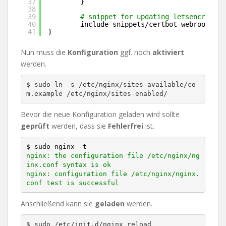
37
}
38
39
# snippet for updating letsencrypt c
40
include snippets
/certbot-webroot
.con
41
}
Nun muss die
Konfiguration
ggf. noch
aktiviert
werden.
$ sudo ln -s /etc/nginx/sites-available/co
m.example /etc/nginx/sites-enabled/
Bevor die neue Konfiguration geladen wird sollte
geprüft
werden, dass sie
Fehlerfrei
ist.
$ sudo nginx -t
nginx: the configuration file /etc/nginx/ng
inx.conf syntax is ok

nginx: configuration file /etc/nginx/nginx.
conf test is successful
Anschließend kann sie
geladen
werden.