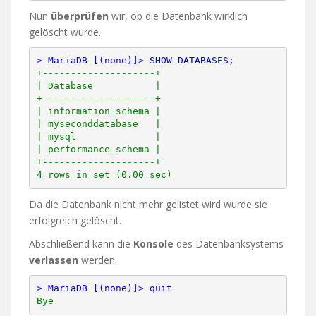
Nun
überprüfen
wir, ob die Datenbank wirklich
gelöscht wurde.
> MariaDB [(none)]> SHOW DATABASES;
+--------------------+

| Database           |

+--------------------+

| information_schema |

| myseconddatabase   |

| mysql              |

| performance_schema |

+--------------------+

Da die Datenbank nicht mehr gelistet wird wurde sie
erfolgreich gelöscht.
Abschließend kann die
Konsole
des Datenbanksystems
verlassen
werden.
> MariaDB [(none)]> quit