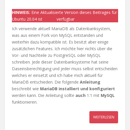
HINWEIS:
Eine Aktualisierte Version dieses Beitrages für
Ubuntu 20.04 ist
>hier<
verfügbar
Ich verwende aktuell MariaDB als Datenbanksystem,
was aus einem Fork von MySQL entstanden und
weiterhin dazu kompatible ist. Es besitzt aber einige
zusätzlichen Features. Ich möchte hier nichts über die
Vor- und Nachteile zu PostgreSQL oder MySQL
schreiben. Jede dieser Datenbanksysteme hat seine
Daseinsberechtigung und jeder muss selbst entscheiden
welches er einsetzt und ich habe mich aktuell für
MariaDB entschieden. Die folgende
Anleitung
beschreibt wie
MariaDB installiert und konfiguriert
werden kann. Die Anleitung sollte
auch
1:1 mit
MySQL
funktionieren.
WEITERLESEN