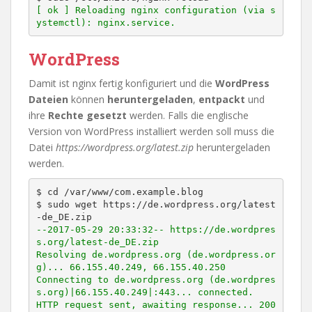
[ ok ] Reloading nginx configuration (via s
ystemctl): nginx.service.
WordPress
Damit ist nginx fertig konfiguriert und die
WordPress
Dateien
können
heruntergeladen
,
entpackt
und
ihre
Rechte gesetzt
werden. Falls die englische
Version von WordPress installiert werden soll muss die
Datei
https://wordpress.org/latest.zip
heruntergeladen
werden.
$ cd /var/www/com.example.blog

$ sudo wget https://de.wordpress.org/latest
--2017-05-29 20:33:32-- https://de.wordpres
s.org/latest-de_DE.zip

Resolving de.wordpress.org (de.wordpress.or
g)... 66.155.40.249, 66.155.40.250

Connecting to de.wordpress.org (de.wordpres
s.org)|66.155.40.249|:443... connected.

HTTP request sent, awaiting response... 200 