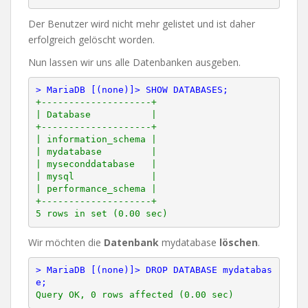
Der Benutzer wird nicht mehr gelistet und ist daher
erfolgreich gelöscht worden.
Nun lassen wir uns alle Datenbanken ausgeben.
> MariaDB [(none)]> SHOW DATABASES;
+--------------------+

| Database           |

+--------------------+

| information_schema |

| mydatabase         |

| myseconddatabase   |

| mysql              |

| performance_schema |

+--------------------+

Wir möchten die
Datenbank
mydatabase
löschen
.
> MariaDB [(none)]> DROP DATABASE mydatabas
e;