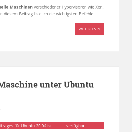
uelle Maschinen
verschiedener Hypervisoren wie Xen,
In diesem Beitrag liste ich die wichtigsten Befehle.
WEITERLESEN
Maschine unter Ubuntu
r
itrages für Ubuntu 20.04 ist
>hier<
verfügbar