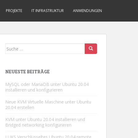
PROJEKTE
IT INFRASTRUKTUR
ANWENDUNGEN
Suche
nach:
NEUESTE BEITRÄGE
MySQL oder MariaDB unter Ubuntu 20.04
installieren und konfigurieren
Neue KVM Virtuelle Maschine unter Ubuntu
20.04 erstellen
KVM unter Ubuntu 20.04 installieren und
Bridged networking konfigurieren
LUKS Verschlüsseltes Ubuntu 20.04 remote