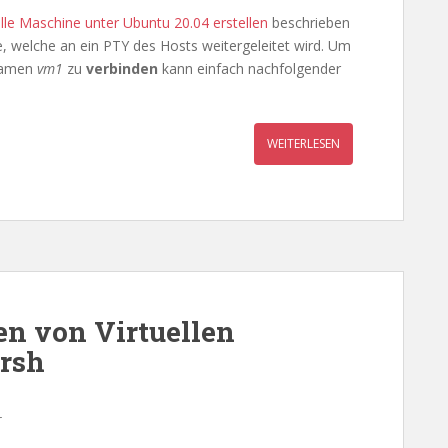
le Maschine unter Ubuntu 20.04 erstellen
beschrieben
le, welche an ein PTY des Hosts weitergeleitet wird. Um
Namen
vm1
zu
verbinden
kann einfach nachfolgender
WEITERLESEN
n von Virtuellen
irsh
r