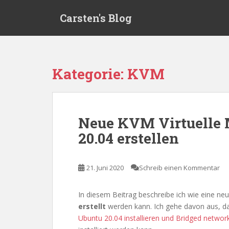
S
Carsten's Blog
k
i
p
t
o
Kategorie:
KVM
m
a
i
n
Neue KVM Virtuelle 
c
20.04 erstellen
o
n
t
21. Juni 2020
Schreib einen Kommentar
e
n
t
In diesem Beitrag beschreibe ich wie eine ne
erstellt
werden kann. Ich gehe davon aus, das
Ubuntu 20.04 installieren und Bridged network