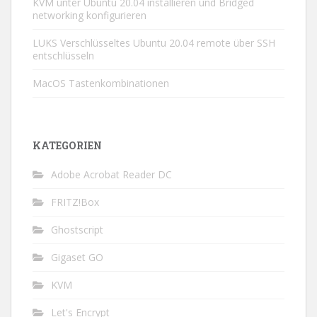
KVM unter Ubuntu 20.04 installieren und Bridged
networking konfigurieren
LUKS Verschlüsseltes Ubuntu 20.04 remote über SSH
entschlüsseln
MacOS Tastenkombinationen
KATEGORIEN
Adobe Acrobat Reader DC
FRITZ!Box
Ghostscript
Gigaset GO
KVM
Let's Encrypt