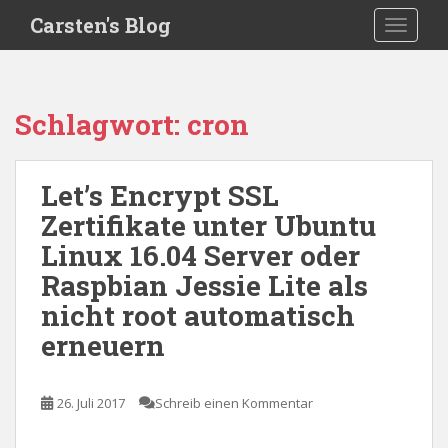
S
Carsten's Blog
TOGGLE
k
i
p
t
Schlagwort:
cron
o
m
a
Let’s Encrypt SSL
i
Zertifikate unter Ubuntu
n
c
Linux 16.04 Server oder
o
Raspbian Jessie Lite als
n
nicht root automatisch
t
e
erneuern
n
t
26. Juli 2017
Schreib einen Kommentar