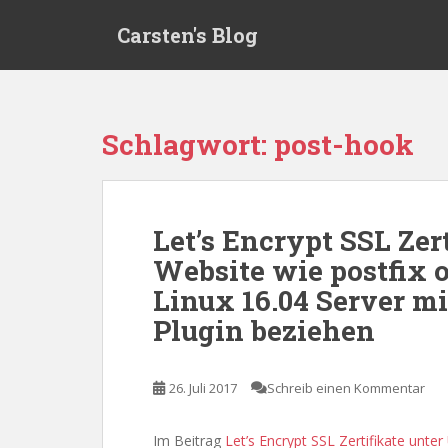
S
Carsten's Blog
k
i
p
t
o
Schlagwort:
post-hook
m
a
i
n
Let’s Encrypt SSL Zer
c
Website wie postfix 
o
n
Linux 16.04 Server m
t
Plugin beziehen
e
n
t
26. Juli 2017
Schreib einen Kommentar
Im Beitrag
Let’s Encrypt SSL Zertifikate unte