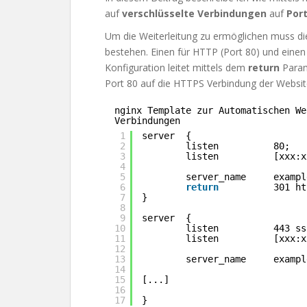
auf
verschlüsselte
Verbindungen
auf
Por
Um die Weiterleitung zu ermöglichen muss di
bestehen. Einen für HTTP (Port 80) und eine
Konfiguration leitet mittels dem
return
Param
Port 80 auf die HTTPS Verbindung der Websit
nginx Template zur Automatischen We
Verbindungen
1
server  {
2
listen          80;
3
listen          [xxx:x
4
5
server_name     exampl
6
return
301 ht
7
}
8
9
server  {
10
listen          443 ss
11
listen          [xxx:x
12
13
server_name     exampl
14
15
[...]
16
17
}