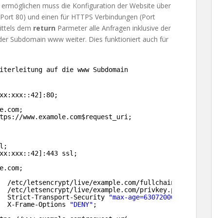
 ermöglichen muss die Konfiguration der Website über
(Port 80) und einen für HTTPS Verbindungen (Port
mittels dem
return
Parmeter alle Anfragen inklusive der
er Subdomain www weiter. Dies funktioniert auch für
iterleitung auf die www Subdomain
xx:xxx::42]:80;
e.com;
tps:
//www
.examole.com$request_uri;
l;
xx:xxx::42]:443 ssl;
e.com;
  
/etc/letsencrypt/live/example
.com
/fullchain
.pem;
  
/etc/letsencrypt/live/example
.com
/privkey
.pem;
  Strict-Transport-Security 
"max-age=63072000; includeSu
  X-Frame-Options 
"DENY"
;