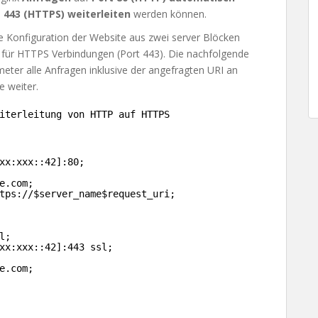
t 443 (HTTPS)
weiterleiten
werden können.
e Konfiguration der Website aus zwei server Blöcken
n für HTTPS Verbindungen (Port 443). Die nachfolgende
eter alle Anfragen inklusive der angefragten URI an
e weiter.
iterleitung von HTTP auf HTTPS
xx:xxx::42]:80;
e.com;
tps:
//
$server_name$request_uri;
l;
xx:xxx::42]:443 ssl;
e.com;