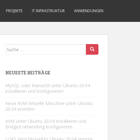
PROJEKTE
IT INFRASTRUKTUR
ANWENDUNGEN
Suche
nach:
NEUESTE BEITRÄGE
MySQL oder MariaDB unter Ubuntu 20.04
installieren und konfigurieren
Neue KVM Virtuelle Maschine unter Ubuntu
20.04 erstellen
KVM unter Ubuntu 20.04 installieren und
Bridged networking konfigurieren
LUKS Verschlüsseltes Ubuntu 20.04 remote