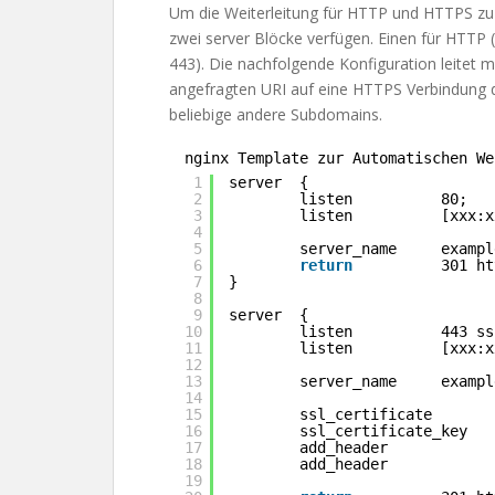
Um die Weiterleitung für HTTP und HTTPS zu
zwei server Blöcke verfügen. Einen für HTTP 
443). Die nachfolgende Konfiguration leitet 
angefragten URI auf eine HTTPS Verbindung d
beliebige andere Subdomains.
nginx Template zur Automatischen We
1
server  {
2
listen          80;
3
listen          [xxx:x
4
5
server_name     exampl
6
return
301 ht
7
}
8
9
server  {
10
listen          443 ss
11
listen          [xxx:x
12
13
server_name     exampl
14
15
ssl_certificate       
16
ssl_certificate_key   
17
add_header            
18
add_header            
19