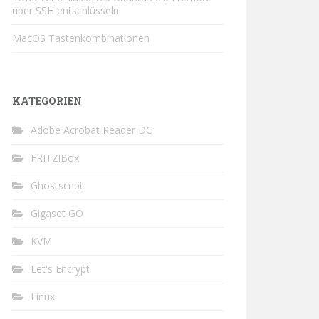
über SSH entschlüsseln
MacOS Tastenkombinationen
KATEGORIEN
Adobe Acrobat Reader DC
FRITZ!Box
Ghostscript
Gigaset GO
KVM
Let's Encrypt
bdomains; "
;
Linux