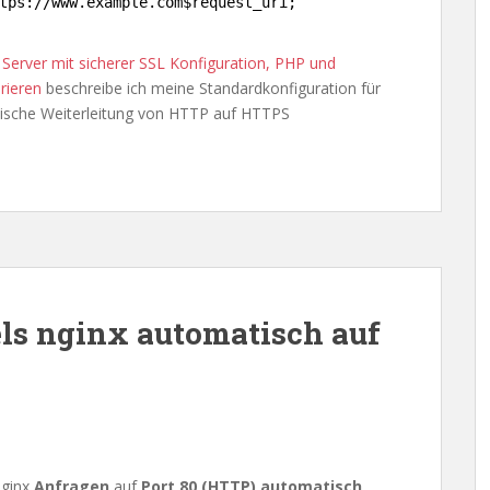
tps:
//www
.example.com$request_uri;
 Server mit sicherer SSL Konfiguration, PHP und
rieren
beschreibe ich meine Standardkonfiguration für
tische Weiterleitung von HTTP auf HTTPS
ls nginx automatisch auf
nginx
Anfragen
auf
Port 80 (HTTP)
automatisch