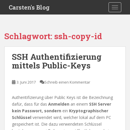
S
Carsten's Blog
TOGGLE
k
i
p
t
Schlagwort:
ssh-copy-id
o
m
a
SSH Authentifizierung
i
mittels Public-Keys
n
c
o
3. Juni 2017
Schreib einen Kommentar
n
t
e
Authentifizierung über Public Keys ist die Bezeichnung
n
dafür, dass für das
Anmelden
an einem
SSH Server
t
kein Passwort,
sondern
ein
Kryptographischer
Schlüssel
verwendet wird, welcher lokal auf dem PC
gespeichert ist. Die dazu verwendeten Schlüssel