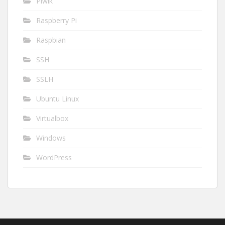
Piwik
Raspberry Pi
Raspbian
SSH
SSLH
Ubuntu Linux
Virtualbox
Windows
WordPress