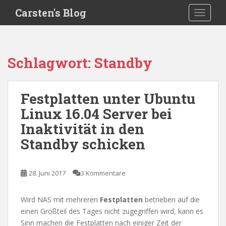
S
Carsten's Blog
TOGGLE
k
i
p
t
Schlagwort:
Standby
o
m
a
Festplatten unter Ubuntu
i
Linux 16.04 Server bei
n
c
Inaktivität in den
o
Standby schicken
n
t
e
28. Juni 2017
3 Kommentare
n
t
Wird NAS mit mehreren
Festplatten
betrieben auf die
einen Großteil des Tages nicht zugegriffen wird, kann es
Sinn machen die Festplatten nach einiger Zeit der