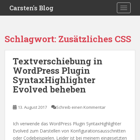
S
Carsten's Blog
TOGGLE
k
i
p
t
Schlagwort:
Zusätzliches CSS
o
m
a
Textverschiebung in
i
WordPress Plugin
n
c
SyntaxHighlighter
o
Evolved beheben
n
t
e
13. August 2017
Schreib einen Kommentar
n
t
Ich verwende das WordPress Plugin SyntaxHighlighter
Evolved zum Darstellen von Konfigurationsausschnitten
oder Codebeispielen. Leider ist bei meinem eingesetzten