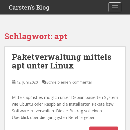
S
Carsten's Blog
TOGGLE
k
i
p
t
Schlagwort:
apt
o
m
a
Paketverwaltung mittels
i
apt unter Linux
n
c
o
12. Juni 2020
Schreib einen Kommentar
n
t
e
Mittels
apt
ist es möglich unter Debian basierten System
n
wie Ubuntu oder Raspbian die installierten Pakete bzw.
t
Software zu verwalten. Dieser Beitrag soll einen
Überblick über die gängigsten Befehle geben.