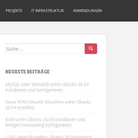
PROJEKTE
IT INFRASTRUKTUR
ANWENDUNGEN
Suche
nach:
NEUESTE BEITRÄGE
MySQL oder MariaDB unter Ubuntu 20.04
installieren und konfigurieren
Neue KVM Virtuelle Maschine unter Ubuntu
20.04 erstellen
KVM unter Ubuntu 20.04 installieren und
Bridged networking konfigurieren
LUKS Verschlüsseltes Ubuntu 20.04 remote