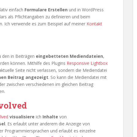
lativ einfach
Formulare Erstellen
und in WordPress
lars als Pflichtangaben zu definieren und beim
n. Ich verwende es zum Beispiel auf meiner
Kontakt
u den in Beiträgen
eingebetteten Mediendateien
,
erden können. Mithilfe des Plugins
Responsive Lightbox
ktuelle Seite nicht verlassen, sondern die Mediendatei
chen Beitrag angezeigt
. So kann die Mediendatei mit
der zwischen verschiedenen im gleichen Beitrag
en.
volved
olved
visualisiere
ich
Inhalte
von
sel
. Es erlaubt unter anderem die Anzeige von
ser Programmiersprachen und erlaubt es einzelne