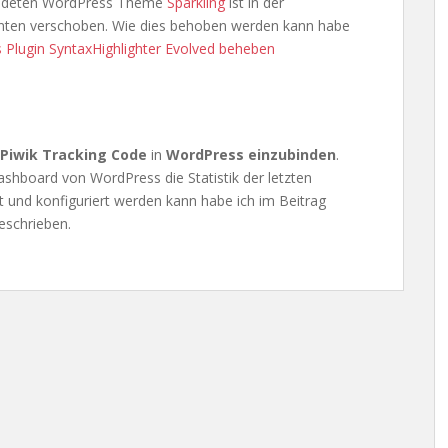
wendeten WordPress Theme
Sparkling
ist in der
unten verschoben. Wie dies behoben werden kann habe
 Plugin SyntaxHighlighter Evolved beheben
Piwik Tracking Code
in
WordPress einzubinden
.
ashboard von WordPress die Statistik der letzten
rt und konfiguriert werden kann habe ich im Beitrag
eschrieben.