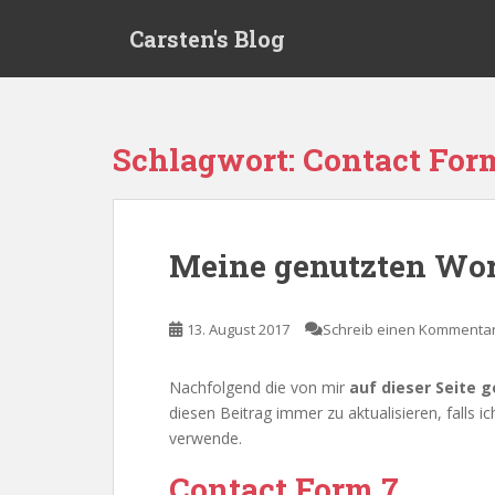
S
Carsten's Blog
k
i
p
t
o
Schlagwort:
Contact For
m
a
i
n
Meine genutzten Wor
c
o
n
13. August 2017
Schreib einen Kommenta
t
e
Nachfolgend die von mir
auf dieser Seite 
n
diesen Beitrag immer zu aktualisieren, falls ic
t
verwende.
Contact Form 7