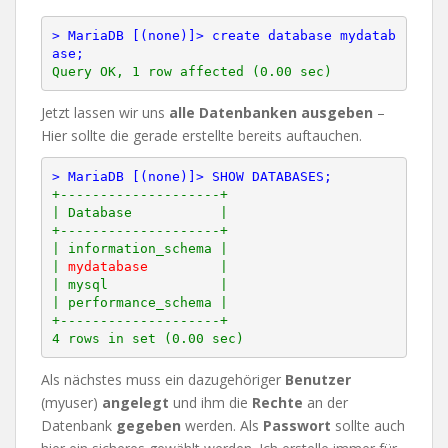
> MariaDB [(none)]> create database mydatab
ase;
Jetzt lassen wir uns
alle Datenbanken ausgeben
–
Hier sollte die gerade erstellte bereits auftauchen.
> MariaDB [(none)]> SHOW DATABASES;
+--------------------+

| Database           |

+--------------------+

| information_schema |

| 
mydatabase
         |

| mysql              |

| performance_schema |

+--------------------+

Als nächstes muss ein dazugehöriger
Benutzer
(myuser)
angelegt
und ihm die
Rechte
an der
Datenbank
gegeben
werden. Als
Passwort
sollte auch