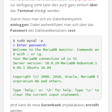
zur Verfügung steht kann dies auch ganz einfach
über
das
Terminal
erledigt werden.
Zuerst muss man sich ins Datenbanksystem
einloggen
. Dabei authentifiziert man sich über das
Passwort
des Datebankbenutzers
root
.
> Enter password:
Welcome to the MariaDB monitor. Commands en
d with ; or \g.

Your MariaDB connection id is 51

Server version: 10.0.29-MariaDB-0ubuntu0.1
6.04.1 Ubuntu 16.04

Copyright (c) 2000, 2016, Oracle, MariaDB C
orporation Ab and others.

Type 'help;' or '\h' for help. Type '\c' to 
Jetzt kann dir neue
Datenbank
(mydatabase)
erstellt
werden