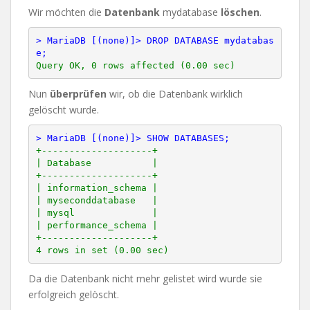
Wir möchten die
Datenbank
mydatabase
löschen
.
> MariaDB [(none)]> DROP DATABASE mydatabas
e;
Nun
überprüfen
wir, ob die Datenbank wirklich
gelöscht wurde.
> MariaDB [(none)]> SHOW DATABASES;
+--------------------+

| Database           |

+--------------------+

| information_schema |

| myseconddatabase   |

| mysql              |

| performance_schema |

+--------------------+

Da die Datenbank nicht mehr gelistet wird wurde sie
erfolgreich gelöscht.