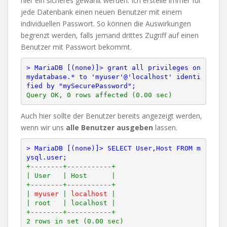
hier ein sicheres gewählt werden. Ich erstelle immer für
jede Datenbank einen neuen Benutzer mit einem
individuellen Passwort. So können die Auswirkungen
begrenzt werden, falls jemand drittes Zugriff auf einen
Benutzer mit Passwort bekommt.
> MariaDB [(none)]> grant all privileges on 
mydatabase.* to 'myuser'@'localhost' identi
fied by "mySecurePassword";
Auch hier sollte der Benutzer bereits angezeigt werden,
wenn wir uns
alle Benutzer ausgeben
lassen.
> MariaDB [(none)]> SELECT User,Host FROM m
ysql.user;
+--------+-----------+

| User   | Host      |

+--------+-----------+

| 
myuser
 | 
localhost
 |

| root   | localhost |

+--------+-----------+

2 rows in set (0.00 sec)