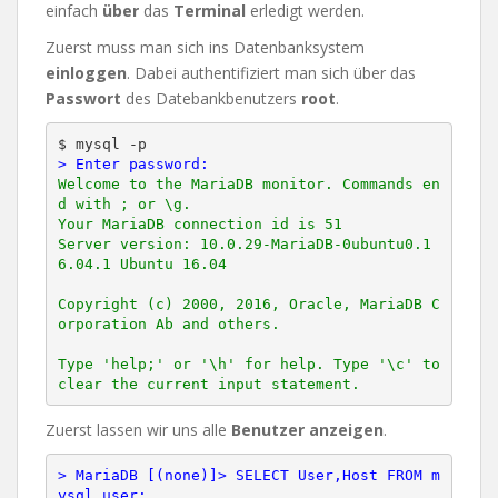
einfach
über
das
Terminal
erledigt werden.
Zuerst muss man sich ins Datenbanksystem
einloggen
. Dabei authentifiziert man sich über das
Passwort
des Datebankbenutzers
root
.
> Enter password:
Welcome to the MariaDB monitor. Commands en
d with ; or \g.

Your MariaDB connection id is 51

Server version: 10.0.29-MariaDB-0ubuntu0.1
6.04.1 Ubuntu 16.04

Copyright (c) 2000, 2016, Oracle, MariaDB C
orporation Ab and others.

Type 'help;' or '\h' for help. Type '\c' to 
Zuerst lassen wir uns alle
Benutzer anzeigen
.
> MariaDB [(none)]> SELECT User,Host FROM m
ysql.user;