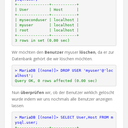
+--------------+-----------+

| User         | Host      |

+--------------+-----------+

| myseconduser | localhost |

| myuser       | localhost |

| root         | localhost |

+--------------+-----------+

Wir möchten den
Benutzer
myuser
löschen
, da er zur
Datenbank gehört die wir löschen möchten.
> MariaDB [(none)]> DROP USER 'myuser'@'loc
alhost';
Nun
überprüfen
wir, ob der Benutzer wirklich gelöscht
wurde indem wir uns nochmals alle Benutzer anzeigen
lassen.
> MariaDB [(none)]> SELECT User,Host FROM m
ysql.user;
+--------------+-----------+
