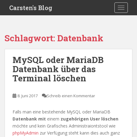
S
Carsten's Blog
TOGGLE
k
i
p
t
Schlagwort:
Datenbank
o
m
a
MySQL oder MariaDB
i
Datenbank über das
n
c
Terminal löschen
o
n
t
8. Juni 2017
Schreib einen Kommentar
e
n
Falls man eine bestehende MySQL oder MariaDB
t
Datenbank mit
einem
zugehörigen User löschen
möchte und kein Grafisches Administraiontstool wie
phpMyAdmin
zur Verfügung steht kann dies auch ganz