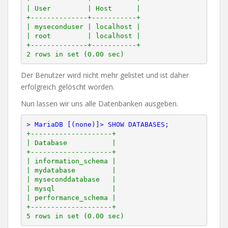
| User         | Host      |

+--------------+-----------+

| myseconduser | localhost |

| root         | localhost |

+--------------+-----------+

Der Benutzer wird nicht mehr gelistet und ist daher
erfolgreich gelöscht worden.
Nun lassen wir uns alle Datenbanken ausgeben.
> MariaDB [(none)]> SHOW DATABASES;
+--------------------+

| Database           |

+--------------------+

| information_schema |

| mydatabase         |

| myseconddatabase   |

| mysql              |

| performance_schema |

+--------------------+
