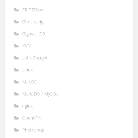
FRITZ!Box
Ghostscript
Gigaset GO
KVM
Let's Encrypt
Linux
MacOS
MariaDB / MySQL
nginx
OpenVPN
Photoshop