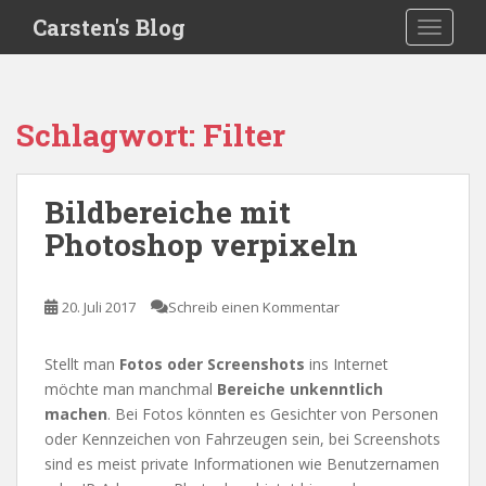
S
Carsten's Blog
TOGGLE
k
i
p
t
Schlagwort:
Filter
o
m
a
Bildbereiche mit
i
Photoshop verpixeln
n
c
o
20. Juli 2017
Schreib einen Kommentar
n
t
e
Stellt man
Fotos oder Screenshots
ins Internet
n
möchte man manchmal
Bereiche unkenntlich
t
machen
. Bei Fotos könnten es Gesichter von Personen
oder Kennzeichen von Fahrzeugen sein, bei Screenshots
sind es meist private Informationen wie Benutzernamen