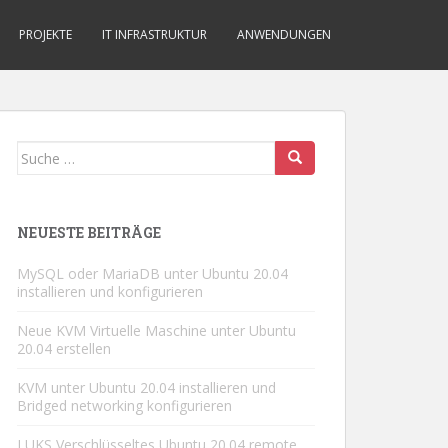
PROJEKTE
IT INFRASTRUKTUR
ANWENDUNGEN
Suche
nach:
NEUESTE BEITRÄGE
MySQL oder MariaDB unter Ubuntu 20.04
installieren und konfigurieren
Neue KVM Virtuelle Maschine unter Ubuntu
20.04 erstellen
KVM unter Ubuntu 20.04 installieren und
Bridged networking konfigurieren
LUKS Verschlüsseltes Ubuntu 20.04 remote