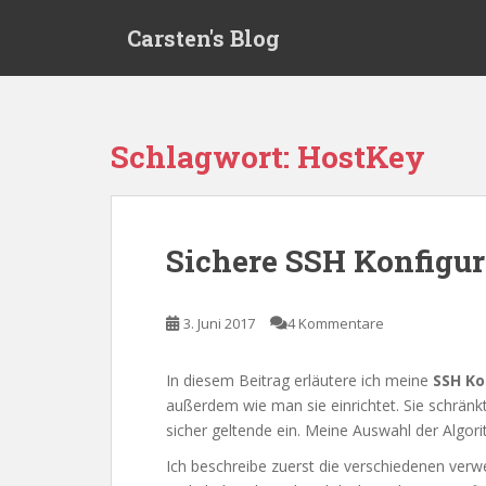
S
Carsten's Blog
k
i
p
t
o
Schlagwort:
HostKey
m
a
i
n
Sichere SSH Konfigur
c
o
n
3. Juni 2017
4 Kommentare
t
e
In diesem Beitrag erläutere ich meine
SSH Ko
n
außerdem wie man sie einrichtet. Sie schränk
t
sicher geltende ein. Meine Auswahl der Algor
Ich beschreibe zuerst die verschiedenen ver