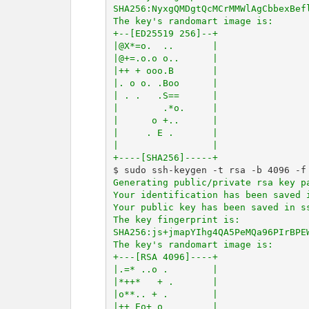
SHA256:NyxgQMDgtQcMCrMMWlAgCbbexBefl
The key's randomart image is:

+--[ED25519 256]--+

|@X*=o.  ..       |

|@+=.o.o o..      |

|++ + ooo.B       |

|. o o. .Boo      |

| . .   .S==      |

|        .*o.     |

|      o +..      |

|     . E .       |

|                 |

+----[SHA256]-----+
Generating public/private rsa key pa
Your identification has been saved i
Your public key has been saved in ss
The key fingerprint is:

SHA256:js+jmapYIhg4QA5PeMQa96PIrBPEW
The key's randomart image is:

+---[RSA 4096]----+

|.=* ..o .        |

|*++*   + .       |

|o**.. + .        |

|++ Eo+ o         |
