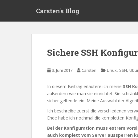
S
Carsten's Blog
k
i
p
t
o
m
Sichere SSH Konfigur
a
i
n
,
,
3. Juni 2017
Carsten
Linux
SSH
Ubun
c
o
In diesem Beitrag erläutere ich meine
SSH Ko
n
außerdem wie man sie einrichtet. Sie schränk
t
sicher geltende ein. Meine Auswahl der Algor
e
n
Ich beschreibe zuerst die verschiedenen ver
t
Ende habe ich nochmal die kompletten Konfig
Bei der Konfiguration muss extrem vors
auch komplett vom Server aussperren k