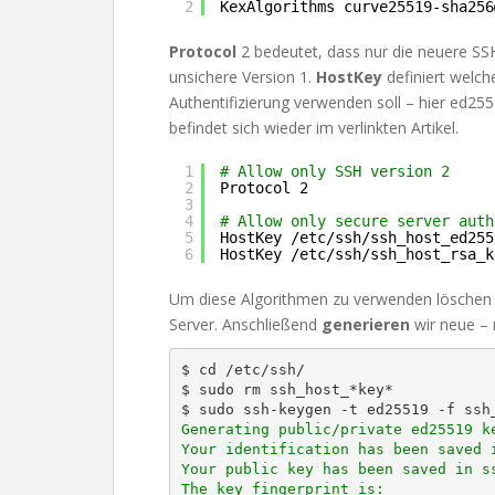
2
KexAlgorithms curve25519-sha256
Protocol
2 bedeutet, dass nur die neuere SSH
unsichere Version 1.
HostKey
definiert welch
Authentifizierung verwenden soll – hier ed2
befindet sich wieder im verlinkten Artikel.
1
# Allow only SSH version 2
2
Protocol 2
3
4
# Allow only secure server auth
5
HostKey 
/etc/ssh/ssh_host_ed255
6
HostKey 
/etc/ssh/ssh_host_rsa_k
Um diese Algorithmen zu verwenden löschen 
Server. Anschließend
generieren
wir neue – 
$ cd /etc/ssh/

$ sudo rm ssh_host_*key*

Generating public/private ed25519 ke
Your identification has been saved i
Your public key has been saved in ss
The key fingerprint is:
