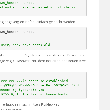
d and you have requested strict checking.

ng angezeigten Befehl einfach gelöscht werden.


/user/.ssh/known_hosts.old
t ob der neue Key akzeptiert werden soll. Bevor dies
 angezeigte Hashwert mit dem notierten des neuen Keys
xxx.xxx.xxx)' can't be established.

xgQMDgtQcMCrMMWlAgCbbexBefl562QVo2xL62pNg.

nnecting (yes/no)? yes

ED25519) to the list of known hosts.
r erlaubt sein sich mittels
Public-Key
ls Passwörter.