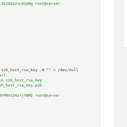
562QVo2xL62pNg root@server

ir.

n ssh_host_rsa_key

h_host_rsa_key.pub

YPNVs2HzrjYNMI root@server
