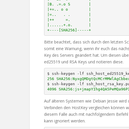
|B. .=.o S        |

|+=.. o o         |

|=..   . .        |

|++     =.        |

|......+.o.       |

+----[SHA256]-----+
Bitte beachtet, dass sich durch den letzten S
somit eine Warnung, wenn ihr euch das nächs
Key des Servers geändert hat. Um diesen üb
ed25519 und RSA Keys und notieren diese.
256 SHA256:NyxgQMDgtQcMCrMMWlAgCbbe
4096 SHA256:js+jmapYIhg4QA5PeMQa96P
Auf älteren Systemen wie Debian Jessie wird 
Verbinden den HostKey vergleichen können wi
diesem Falle auch mit nachfolgendem Befehl
kann ignoriert werden.