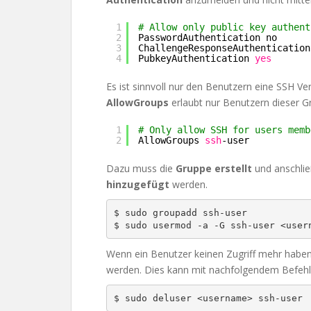
1
# Allow only public key authent
2
PasswordAuthentication no
3
ChallengeResponseAuthentication
4
PubkeyAuthentication 
yes
Es ist sinnvoll nur den Benutzern eine SSH Ve
AllowGroups
erlaubt nur Benutzern dieser G
1
# Only allow SSH for users memb
2
AllowGroups 
ssh
-user
Dazu muss die
Gruppe erstellt
und anschlie
hinzugefügt
werden.
$ sudo groupadd ssh-user

$ sudo usermod -a -G ssh-user <user
Wenn ein Benutzer keinen Zugriff mehr haben 
werden. Dies kann mit nachfolgendem Befehl 
$ sudo deluser <username> ssh-user