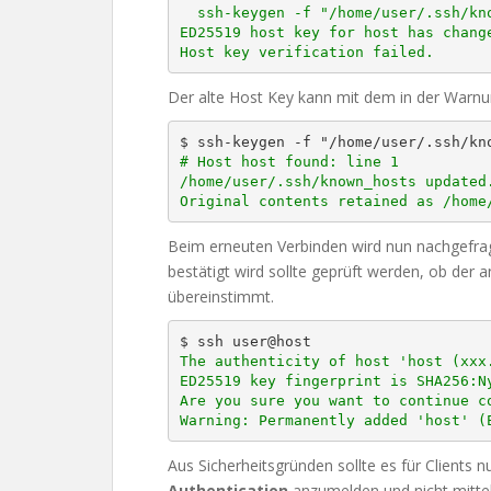
  ssh-keygen -f "/home/user/.ssh/known_hosts" -R host

ED25519 host key for host has change
Host key verification failed.
Der alte Host Key kann mit dem in der Warnu
# Host host found: line 1

/home/user/.ssh/known_hosts updated.
Original contents retained as /home
Beim erneuten Verbinden wird nun nachgefrag
bestätigt wird sollte geprüft werden, ob der
übereinstimmt.
The authenticity of host 'host (xxx.
ED25519 key fingerprint is SHA256:Ny
Are you sure you want to continue co
Warning: Permanently added 'host' (
Aus Sicherheitsgründen sollte es für Clients nu
Authentication
anzumelden und nicht mitte