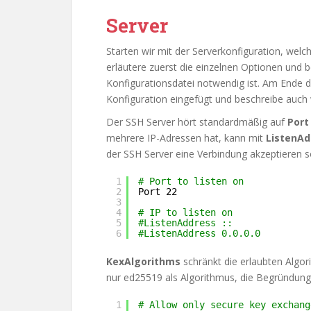
Server
Starten wir mit der Serverkonfiguration, welc
erläutere zuerst die einzelnen Optionen und 
Konfigurationsdatei notwendig ist. Am Ende 
Konfiguration eingefügt und beschreibe auch
Der SSH Server hört standardmäßig auf
Port
mehrere IP-Adressen hat, kann mit
ListenAd
der SSH Server eine Verbindung akzeptieren so
1
# Port to listen on
2
Port 22
3
4
# IP to listen on
5
#ListenAddress ::
6
#ListenAddress 0.0.0.0
KexAlgorithms
schränkt die erlaubten Algori
nur ed25519 als Algorithmus, die Begründung hi
1
# Allow only secure key exchang