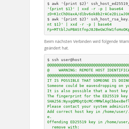
$ awk '{print $2}' ssh_host_ed25519
'{print $1}' | xxd -r -p | base64

zD+K1cChDUaxA/d1bv6ok8b2rACe2DiiwJO
$ awk '{print $2}' ssh_host_rsa_key
nt $1}' | xxd -r -p | base64

Fp+MTtblJoPBAStfnpJ8JBeGWJhW1foHoOK
Beim nächsten Verbinden wird folgende Warnu
geändert hat.
@@@@@@@@@@@@@@@@@@@@@@@@@@@@@@@@@@@@
@    WARNING: REMOTE HOST IDENTIFICA
@@@@@@@@@@@@@@@@@@@@@@@@@@@@@@@@@@@@
IT IS POSSIBLE THAT SOMEONE IS DOING
Someone could be eavesdropping on yo
It is also possible that a host key 
The fingerprint for the ED25519 key 
SHA256:NyxgQMDgtQcMCrMMWlAgCbbexBefl
Please contact your system administr
Add correct host key in /home/user/
e.

Offending ED25519 key in /home/user/
  remove with:
