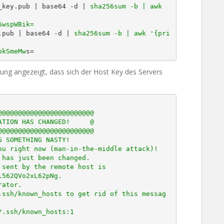
_key.pub | base64 -d | 
sha256sum -b | awk 
6wspWBik=
.pub | base64 -d | 
sha256sum -b | awk '{pri
pkSmeMw
s=
ng angezeigt, dass sich der Host Key des Servers
@@@@@@@@@@@@@@@@@@@@@@@

TION HAS CHANGED!     @

@@@@@@@@@@@@@@@@@@@@@@@

 SOMETHING NASTY!

u right now (man-in-the-middle attack)!

has just been changed.

sent by the remote host is

562QVo2xL62pNg.

ator.

.ssh/known_hosts to get rid of this messag
.ssh/known_hosts:1
