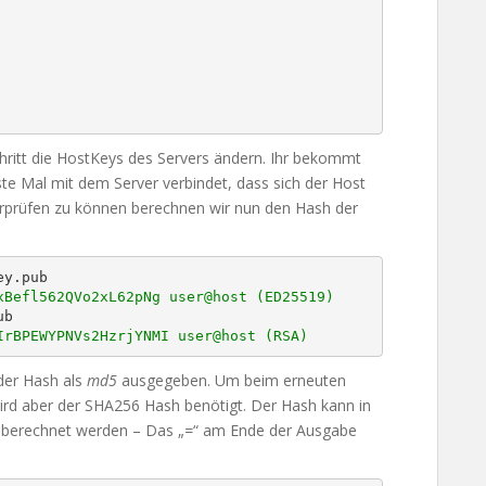
chritt die HostKeys des Servers ändern. Ihr bekommt
te Mal mit dem Server verbindet, dass sich der Host
erprüfen zu können berechnen wir nun den Hash der
xBefl562QVo2xL62pNg user@host (ED25519)
IrBPEWYPNVs2HzrjYNMI user@host (RSA)
der Hash als
md5
ausgegeben. Um beim erneuten
rd aber der SHA256 Hash benötigt. Der Hash kann in
 berechnet werden – Das „
=
“ am Ende der Ausgabe