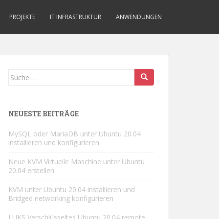
PROJEKTE
IT INFRASTRUKTUR
ANWENDUNGEN
Suche
nach:
NEUESTE BEITRÄGE
MySQL oder MariaDB unter Ubuntu 20.04
installieren und konfigurieren
Neue KVM Virtuelle Maschine unter Ubuntu
20.04 erstellen
KVM unter Ubuntu 20.04 installieren und
Bridged networking konfigurieren
LUKS Verschlüsseltes Ubuntu 20.04 remote