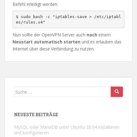
Befehl erledigt werden.
$ sudo bash -c "iptables-save > /etc/iptabl
es/rules.v4"
Nun sollte der OpenVPN Server auch
nach
einem
Neustart automatisch starten
und es erlauben das
Internet über diese Verbindung zu nutzen.
Suche
nach:
NEUESTE BEITRÄGE
MySQL oder MariaDB unter Ubuntu 20.04 installieren
und konfigurieren