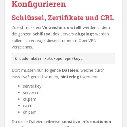
Konfigurieren
Schlüssel, Zertifikate und CRL
Zuerst muss ein
Verzeichnis erstell
t werden in dem
die ganzen
Schlüssel
des Servers
abgelegt
werden
sollen. Ich erzeuge diesen immer im OpenVPN
Verzeichnis.
$ sudo mkdir /etc/openvpn/keys
Dort müssen nun folgende
Dateien
, welche durch
easy-rsa3 geniert wurden,
hinterlegt
werden:
server.key
server.crt
crl.pem
ca.crt
dh.pem
Da diese Dateien teilweise
sensitive Informationen