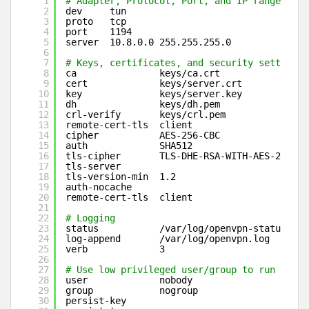
1
# Adapter, Protocol, Port, and IP range
2
dev     tun
3
proto   tcp
4
port    1194
5
server  10.8.0.0 255.255.255.0
6
7
# Keys, certificates, and security settings
8
ca               keys
/ca
.crt
9
cert             keys
/server
.crt
10
key              keys
/server
.key
11
dh               keys
/dh
.pem
12
crl-verify       keys
/crl
.pem
13
remote-cert-tls  client
14
cipher           AES-256-CBC
15
auth             SHA512
16
tls-cipher       TLS-DHE-RSA-WITH-AES-256-GC
17
tls-server
18
tls-version-min  1.2
19
auth-nocache
20
remote-cert-tls  client
21
22
# Logging
23
status           
/var/log/openvpn-status
.log
24
log-append       
/var/log/openvpn
.log
25
verb             3
26
27
# Use low privileged user/group to run the d
28
user             nobody
29
group            nogroup
30
persist-key