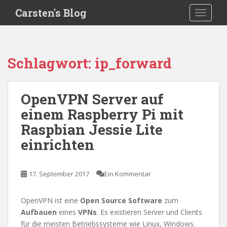
S
Carsten's Blog
TOGGLE
k
i
p
t
Schlagwort:
ip_forward
o
m
a
OpenVPN Server auf
i
einem Raspberry Pi mit
n
c
Raspbian Jessie Lite
o
einrichten
n
t
e
17. September 2017
Ein Kommentar
n
t
OpenVPN ist eine
Open Source Software
zum
Aufbauen
eines
VPNs
. Es existieren Server und Clients
für die meisten Betriebssysteme wie Linux, Windows.