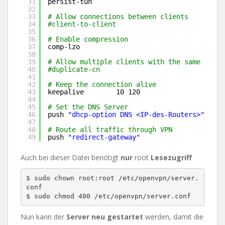
31
persist-tun
32
33
# Allow connections between clients
34
#client-to-client
35
36
# Enable compression
37
comp-lzo
38
39
# Allow multiple clients with the same commo
40
#duplicate-cn
41
42
# Keep the connection alive
43
keepalive        10 120
44
45
# Set the DNS Server
46
push 
"dhcp-option DNS <IP-des-Routers>"
47
48
# Route all traffic through VPN
49
push 
"redirect-gateway"
Auch bei dieser Datei benötigt
nur
root
Lesezugriff
$ sudo chown root:root /etc/openvpn/server.
conf

Nun kann der
Server neu gestartet
werden, damit die