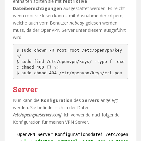
enthalten sollten sie mit
restriktive
Dateiberechtigungen
ausgestattet werden. Es reicht
wenn root sie lesen kann – mit Ausnahme der crl.pem,
welche auch vom Benutzer
nobody
gelesen werden
muss, da der OpenVPN Server unter diesem ausgeführt
wird.
$ sudo chown -R root:root /etc/openvpn/key
s/

$ sudo find /etc/openvpn/keys/ -type f -exe
c chmod 400 {} \;

Server
Nun kann die
Konfiguration
des
Servers
angelegt
werden. Sie befindet sich in der Datei
/etc/openvpn/server.conf
. Ich verwende nachfolgende
Konfiguration für meinen VPN Server.
OpenVPN Server Konfigurationsdatei /etc/openvpn/s