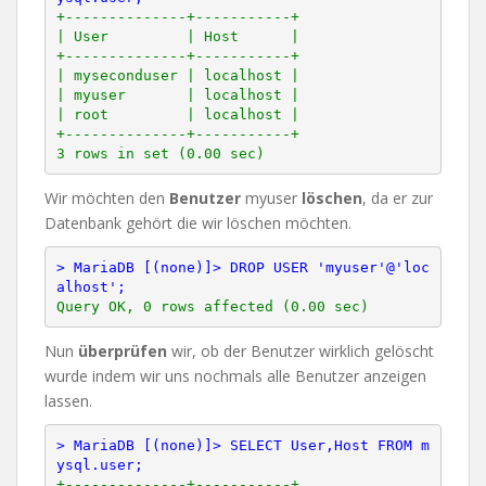
+--------------+-----------+

| User         | Host      |

+--------------+-----------+

| myseconduser | localhost |

| myuser       | localhost |

| root         | localhost |

+--------------+-----------+

Wir möchten den
Benutzer
myuser
löschen
, da er zur
Datenbank gehört die wir löschen möchten.
> MariaDB [(none)]> DROP USER 'myuser'@'loc
alhost';
Nun
überprüfen
wir, ob der Benutzer wirklich gelöscht
wurde indem wir uns nochmals alle Benutzer anzeigen
lassen.
> MariaDB [(none)]> SELECT User,Host FROM m
ysql.user;
+--------------+-----------+
