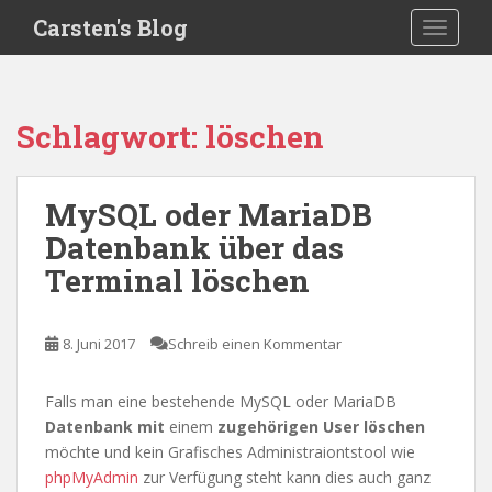
S
Carsten's Blog
TOGGLE
k
i
p
t
Schlagwort:
löschen
o
m
a
MySQL oder MariaDB
i
Datenbank über das
n
c
Terminal löschen
o
n
t
8. Juni 2017
Schreib einen Kommentar
e
n
Falls man eine bestehende MySQL oder MariaDB
t
Datenbank mit
einem
zugehörigen User löschen
möchte und kein Grafisches Administraiontstool wie
phpMyAdmin
zur Verfügung steht kann dies auch ganz