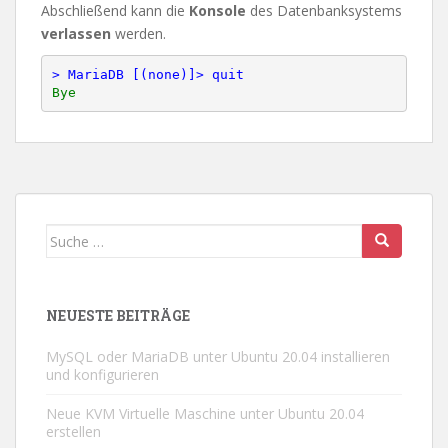
Abschließend kann die
Konsole
des Datenbanksystems
verlassen
werden.
> MariaDB [(none)]> quit
Suche
nach:
NEUESTE BEITRÄGE
MySQL oder MariaDB unter Ubuntu 20.04 installieren
und konfigurieren
Neue KVM Virtuelle Maschine unter Ubuntu 20.04
erstellen