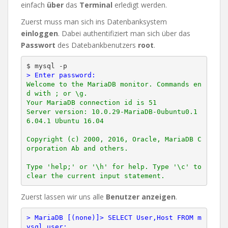
einfach
über
das
Terminal
erledigt werden.
Zuerst muss man sich ins Datenbanksystem
einloggen
. Dabei authentifiziert man sich über das
Passwort
des Datebankbenutzers
root
.
> Enter password:
Welcome to the MariaDB monitor. Commands en
d with ; or \g.

Your MariaDB connection id is 51

Server version: 10.0.29-MariaDB-0ubuntu0.1
6.04.1 Ubuntu 16.04

Copyright (c) 2000, 2016, Oracle, MariaDB C
orporation Ab and others.

Type 'help;' or '\h' for help. Type '\c' to 
Zuerst lassen wir uns alle
Benutzer anzeigen
.
> MariaDB [(none)]> SELECT User,Host FROM m
ysql.user;