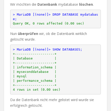
Wir möchten die
Datenbank
mydatabase
löschen
.
> MariaDB [(none)]> DROP DATABASE mydatabas
e;
Nun
überprüfen
wir, ob die Datenbank wirklich
gelöscht wurde.
> MariaDB [(none)]> SHOW DATABASES;
+--------------------+

| Database           |

+--------------------+

| information_schema |

| myseconddatabase   |

| mysql              |

| performance_schema |

+--------------------+

Da die Datenbank nicht mehr gelistet wird wurde sie
erfolgreich gelöscht.