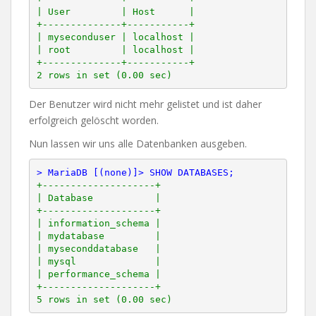
| User         | Host      |

+--------------+-----------+

| myseconduser | localhost |

| root         | localhost |

+--------------+-----------+

Der Benutzer wird nicht mehr gelistet und ist daher
erfolgreich gelöscht worden.
Nun lassen wir uns alle Datenbanken ausgeben.
> MariaDB [(none)]> SHOW DATABASES;
+--------------------+

| Database           |

+--------------------+

| information_schema |

| mydatabase         |

| myseconddatabase   |

| mysql              |

| performance_schema |

+--------------------+
