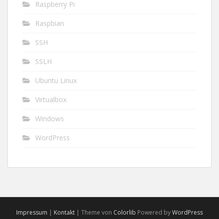
Raspberry Pi
Raspbian
SSH
SSLH
Ubuntu Linux
Virtualbox
Windows
WordPress
Impressum
|
Kontakt
| Theme von
Colorlib
Powered by
WordPress