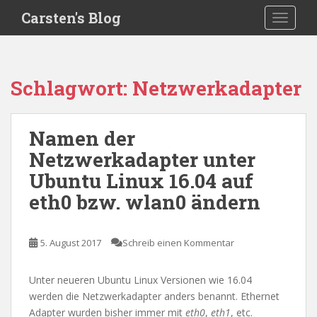
S
Carsten's Blog
TOGGLE
k
i
p
t
Schlagwort:
Netzwerkadapter
o
m
a
Namen der
i
Netzwerkadapter unter
n
c
Ubuntu Linux 16.04 auf
o
eth0 bzw. wlan0 ändern
n
t
e
5. August 2017
Schreib einen Kommentar
n
t
Unter neueren Ubuntu Linux Versionen wie 16.04
werden die Netzwerkadapter anders benannt. Ethernet
Adapter wurden bisher immer mit
eth0
,
eth1
, etc.