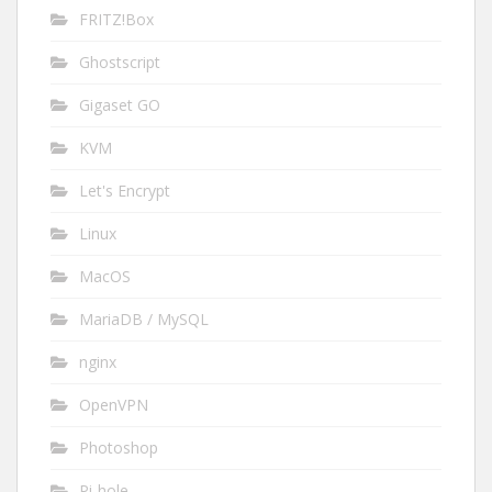
FRITZ!Box
Ghostscript
Gigaset GO
KVM
Let's Encrypt
Linux
MacOS
MariaDB / MySQL
nginx
OpenVPN
Photoshop
Pi-hole