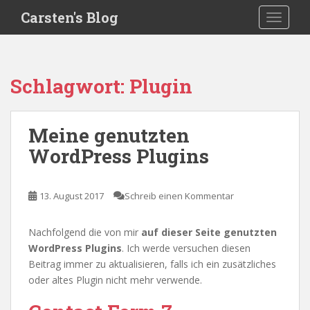
S
Carsten's Blog
TOGGLE
k
i
p
t
Schlagwort:
Plugin
o
m
a
Meine genutzten
i
WordPress Plugins
n
c
o
13. August 2017
Schreib einen Kommentar
n
t
e
Nachfolgend die von mir
auf dieser Seite genutzten
n
WordPress Plugins
. Ich werde versuchen diesen
t
Beitrag immer zu aktualisieren, falls ich ein zusätzliches
oder altes Plugin nicht mehr verwende.