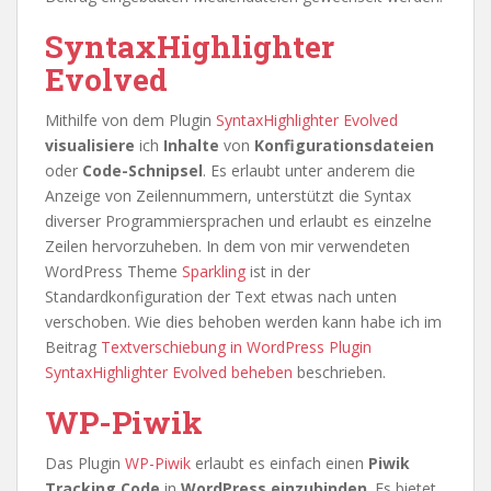
SyntaxHighlighter
Evolved
Mithilfe von dem Plugin
SyntaxHighlighter Evolved
visualisiere
ich
Inhalte
von
Konfigurationsdateien
oder
Code-Schnipsel
. Es erlaubt unter anderem die
Anzeige von Zeilennummern, unterstützt die Syntax
diverser Programmiersprachen und erlaubt es einzelne
Zeilen hervorzuheben. In dem von mir verwendeten
WordPress Theme
Sparkling
ist in der
Standardkonfiguration der Text etwas nach unten
verschoben. Wie dies behoben werden kann habe ich im
Beitrag
Textverschiebung in WordPress Plugin
SyntaxHighlighter Evolved beheben
beschrieben.
WP-Piwik
Das Plugin
WP-Piwik
erlaubt es einfach einen
Piwik
Tracking Code
in
WordPress einzubinden
. Es bietet