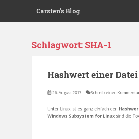
S
Carsten's Blog
k
i
p
t
o
Schlagwort:
SHA-1
m
a
i
n
Hashwert einer Datei
c
o
n
26. August 2017
Schreib einen Kommenta
t
e
Unter Linux ist es ganz einfach den
Hashwer
n
Windows Subsystem for Linux
sind die To
t