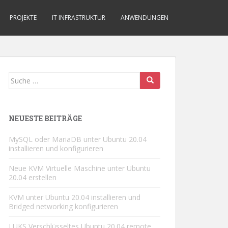
PROJEKTE
IT INFRASTRUKTUR
ANWENDUNGEN
Suche
nach:
NEUESTE BEITRÄGE
MySQL oder MariaDB unter Ubuntu 20.04
installieren und konfigurieren
Neue KVM Virtuelle Maschine unter Ubuntu
20.04 erstellen
KVM unter Ubuntu 20.04 installieren und
Bridged networking konfigurieren
LUKS Verschlüsseltes Ubuntu 20.04 remote