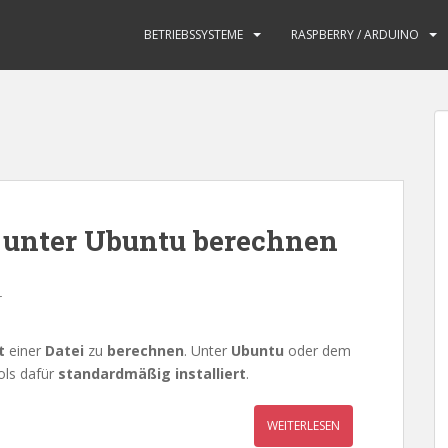
BETRIEBSSYSTEME
RASPBERRY / ARDUINO
 unter Ubuntu berechnen
r
t
einer
Datei
zu
berechnen
. Unter
Ubuntu
oder dem
ols dafür
standardmäßig installiert
.
WEITERLESEN