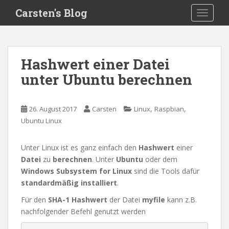
S
Carsten's Blog
TOGGLE
k
i
p
t
Hashwert einer Datei
o
unter Ubuntu berechnen
m
a
i
,
,
26. August 2017
Carsten
Linux
Raspbian
n
Ubuntu Linux
c
o
n
Unter Linux ist es ganz einfach den
Hashwert
einer
t
Datei
zu
berechnen
. Unter
Ubuntu
oder dem
e
Windows Subsystem for Linux
sind die Tools dafür
n
standardmäßig installiert
.
t
Für den
SHA-1 Hashwert
der Datei
myfile
kann z.B.
nachfolgender Befehl genutzt werden