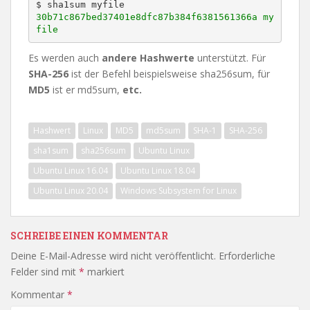
30b71c867bed37401e8dfc87b384f6381561366a my
file
Es werden auch
andere Hashwerte
unterstützt. Für
SHA-256
ist der Befehl beispielsweise sha256sum, für
MD5
ist er md5sum,
etc.
Hashwert
Linux
MD5
md5sum
SHA-1
SHA-256
sha1sum
sha256sum
Ubuntu Linux
Ubuntu Linux 16.04
Ubuntu Linux 18.04
Ubuntu Linux 20.04
Windows Subsystem for Linux
SCHREIBE EINEN KOMMENTAR
Deine E-Mail-Adresse wird nicht veröffentlicht.
Erforderliche
Felder sind mit
*
markiert
Kommentar
*