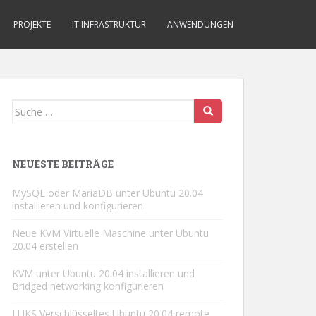
PROJEKTE
IT INFRASTRUKTUR
ANWENDUNGEN
Suche
nach:
NEUESTE BEITRÄGE
MySQL oder MariaDB unter Ubuntu 20.04
installieren und konfigurieren
Neue KVM Virtuelle Maschine unter Ubuntu
20.04 erstellen
KVM unter Ubuntu 20.04 installieren und
Bridged networking konfigurieren
LUKS Verschlüsseltes Ubuntu 20.04 remote