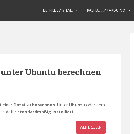
BETRIEBSSYSTEME
RASPBERRY / ARDUINO
 unter Ubuntu berechnen
r
t
einer
Datei
zu
berechnen
. Unter
Ubuntu
oder dem
ols dafür
standardmäßig installiert
.
WEITERLESEN