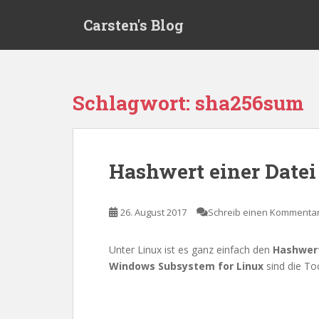
S
Carsten's Blog
k
i
p
t
o
Schlagwort:
sha256sum
m
a
i
n
Hashwert einer Datei
c
o
n
26. August 2017
Schreib einen Kommenta
t
e
Unter Linux ist es ganz einfach den
Hashwer
n
Windows Subsystem for Linux
sind die To
t