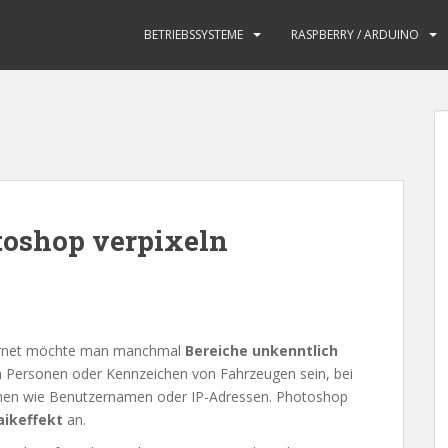
BETRIEBSSYSTEME
RASPBERRY / ARDUINO
toshop verpixeln
ernet möchte man manchmal
Bereiche unkenntlich
on Personen oder Kennzeichen von Fahrzeugen sein, bei
ionen wie Benutzernamen oder IP-Adressen. Photoshop
aikeffekt
an.