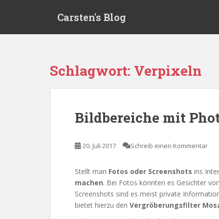
S
Carsten's Blog
k
i
p
t
o
Schlagwort:
Verpixeln
m
a
i
n
Bildbereiche mit Pho
c
o
n
20. Juli 2017
Schreib einen Kommentar
t
e
Stellt man
Fotos oder Screenshots
ins Int
n
machen
. Bei Fotos könnten es Gesichter v
t
Screenshots sind es meist private Informat
bietet hierzu den
Vergröberungsfilter Mos