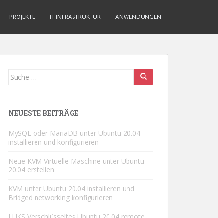
PROJEKTE
IT INFRASTRUKTUR
ANWENDUNGEN
Suche
nach:
NEUESTE BEITRÄGE
MySQL oder MariaDB unter Ubuntu 20.04
installieren und konfigurieren
Neue KVM Virtuelle Maschine unter Ubuntu
20.04 erstellen
KVM unter Ubuntu 20.04 installieren und
Bridged networking konfigurieren
LUKS Verschlüsseltes Ubuntu 20.04 remote