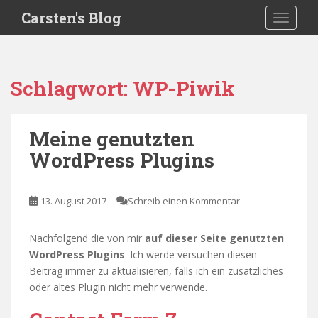
S
Carsten's Blog
TOGGLE
k
i
p
t
Schlagwort:
WP-Piwik
o
m
a
Meine genutzten
i
WordPress Plugins
n
c
o
13. August 2017
Schreib einen Kommentar
n
t
e
Nachfolgend die von mir
auf dieser Seite genutzten
n
WordPress Plugins
. Ich werde versuchen diesen
t
Beitrag immer zu aktualisieren, falls ich ein zusätzliches
oder altes Plugin nicht mehr verwende.