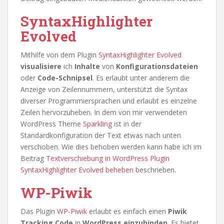
SyntaxHighlighter
Evolved
Mithilfe von dem Plugin
SyntaxHighlighter Evolved
visualisiere
ich
Inhalte
von
Konfigurationsdateien
oder
Code-Schnipsel
. Es erlaubt unter anderem die
Anzeige von Zeilennummern, unterstützt die Syntax
diverser Programmiersprachen und erlaubt es einzelne
Zeilen hervorzuheben. In dem von mir verwendeten
WordPress Theme
Sparkling
ist in der
Standardkonfiguration der Text etwas nach unten
verschoben. Wie dies behoben werden kann habe ich im
Beitrag
Textverschiebung in WordPress Plugin
SyntaxHighlighter Evolved beheben
beschrieben.
WP-Piwik
Das Plugin
WP-Piwik
erlaubt es einfach einen
Piwik
Tracking Code
in
WordPress einzubinden
. Es bietet