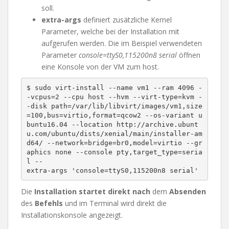
soll.
extra-args
definiert zusätzliche Kernel
Parameter, welche bei der Installation mit
aufgerufen werden. Die im Beispiel verwendeten
Parameter
console=ttyS0,115200n8 serial
öffnen
eine Konsole von der VM zum host.
$ sudo virt-install --name vm1 --ram 4096 -
-vcpus=2 --cpu host --hvm --virt-type=kvm -
-disk path=/var/lib/libvirt/images/vm1,size
=100,bus=virtio,format=qcow2 --os-variant u
buntu16.04 --location http://archive.ubunt
u.com/ubuntu/dists/xenial/main/installer-am
d64/ --network=bridge=br0,model=virtio --gr
aphics none --console pty,target_type=seria
l --

extra-args 'console=ttyS0,115200n8 serial'
Die
Installation startet direkt nach
dem
Absenden
des
Befehls
und im Terminal wird direkt die
Installationskonsole angezeigt.