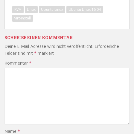
KVM
Linux
Ubuntu Linux
Ubuntu Linux 16.04
virt-install
SCHREIBE EINEN KOMMENTAR
Deine E-Mail-Adresse wird nicht veröffentlicht.
Erforderliche
Felder sind mit
*
markiert
Kommentar
*
Name
*