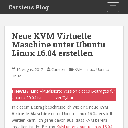
S
Carsten's Blog
TOGGLE
k
i
p
t
Neue KVM Virtuelle
o
Maschine unter Ubuntu
m
a
Linux 16.04 erstellen
i
n
c
,
,
16. August 2017
Carsten
KVM
Linux
Ubuntu
o
Linux
n
t
HINWEIS:
Eine Aktualisierte Version dieses Beitrages für
e
Ubuntu 20.04 ist
>hier<
verfügbar
n
In diesem Beitrag beschreibe ich wie eine neue
KVM
t
Virtuelle Maschine
unter Ubuntu Linux 16.04
erstellt
werden kann. Ich gehe davon aus, dass KVM bereits
installiert ist. Im Beitrag
KVM unter Ubuntu Linux 16.04