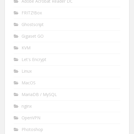
Adobe Acrobat Reader DC
FRITZ!Box
Ghostscript
Gigaset GO
KVM
Let's Encrypt
Linux
MacOS
MariaDB / MySQL
nginx
OpenVPN
Photoshop