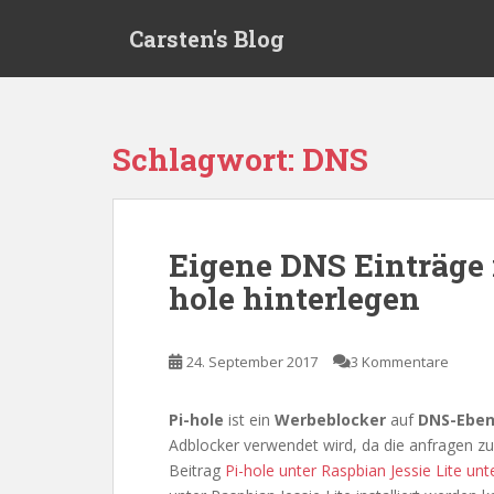
S
Carsten's Blog
k
i
p
t
o
Schlagwort:
DNS
m
a
i
n
Eigene DNS Einträge 
c
hole hinterlegen
o
n
t
24. September 2017
3 Kommentare
e
n
t
Pi-hole
ist ein
Werbeblocker
auf
DNS-Ebe
Adblocker verwendet wird, da die anfragen z
Beitrag
Pi-hole unter Raspbian Jessie Lite unt