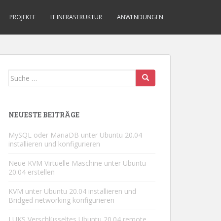
PROJEKTE
IT INFRASTRUKTUR
ANWENDUNGEN
Suche
nach:
NEUESTE BEITRÄGE
MySQL oder MariaDB unter Ubuntu 20.04
installieren und konfigurieren
Neue KVM Virtuelle Maschine unter Ubuntu
20.04 erstellen
KVM unter Ubuntu 20.04 installieren und
Bridged networking konfigurieren
LUKS Verschlüsseltes Ubuntu 20.04 remote