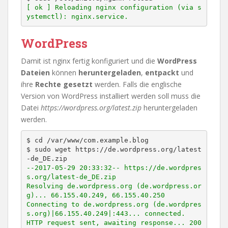
[ ok ] Reloading nginx configuration (via s
ystemctl): nginx.service.
WordPress
Damit ist nginx fertig konfiguriert und die
WordPress
Dateien
können
heruntergeladen
,
entpackt
und
ihre
Rechte gesetzt
werden. Falls die englische
Version von WordPress installiert werden soll muss die
Datei
https://wordpress.org/latest.zip
heruntergeladen
werden.
$ cd /var/www/com.example.blog

$ sudo wget https://de.wordpress.org/latest
--2017-05-29 20:33:32-- https://de.wordpres
s.org/latest-de_DE.zip

Resolving de.wordpress.org (de.wordpress.or
g)... 66.155.40.249, 66.155.40.250

Connecting to de.wordpress.org (de.wordpres
s.org)|66.155.40.249|:443... connected.

HTTP request sent, awaiting response... 200 