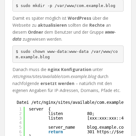
$ sudo mkdir -p /var/www/com.example.blog
Damit es später möglich ist
WordPress
über die
Webseite zu
aktualisieren
sollten die
Rechte
an
diesem
Ordner
dem Benutzer und der Gruppe
www-
data
zugewiesen werden.
$ sudo chown www-data:www-data /var/www/co
m.example.blog
Danach muss die
nginx Konfiguration
unter
/etc/nginx/sites/available/com.example.blog
durch
nachfolgende
ersetzt werden
– natürlich mit den
eigenen Angaben für IP-Adressen, Domains, Pfade etc.
Datei /etc/nginx/sites/available/com.example.blog
1
server  {
2
listen          80;
3
listen          [xxx:xxx:xxx::42]:80
4
5
server_name     blog.example.com;
6
return
301 https:
//
$server_