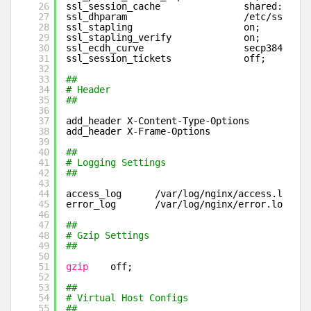
26
ssl_session_cache               shared:SSL:1
27
ssl_dhparam                     
/etc/ssl/cer
28
ssl_stapling                    on;
29
ssl_stapling_verify             on;
30
ssl_ecdh_curve                  secp384r1;
31
ssl_session_tickets             off;
32
33
##
34
# Header
35
##
36
37
add_header X-Content-Type-Options       nosn
38
add_header X-Frame-Options              
"SAM
39
40
##
41
# Logging Settings
42
##
43
44
access_log      
/var/log/nginx/access
.log;
45
error_log       
/var/log/nginx/error
.log;
46
47
##
48
# Gzip Settings
49
##
50
51
gzip
off;
52
53
##
54
# Virtual Host Configs
55
##