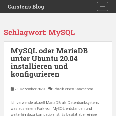
S
Carsten's Blog
TOGGLE
k
i
p
t
Schlagwort:
MySQL
o
m
a
MySQL oder MariaDB
i
unter Ubuntu 20.04
n
c
installieren und
o
konfigurieren
n
t
e
23. Dezember 2020
Schreib einen Kommentar
n
t
Ich verwende aktuell MariaDB als Datenbanksystem,
was aus einem Fork von MySQL entstanden und
weiterhin dazu kompatible ist. Es besitzt aber einige