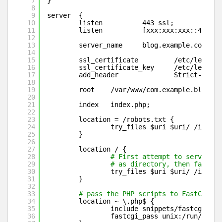
7
}
8
9
server  {
10
listen          443 ssl;
11
listen          [xxx:xxx:xxx::42]:44
12
13
server_name     blog.example.com;
14
15
ssl_certificate         
/etc/letsenc
16
ssl_certificate_key     
/etc/letsenc
17
add_header              Strict-Trans
18
19
root    
/var/www/com
.example.blog;
20
21
index   index.php;
22
23
location = 
/robots
.txt {
24
try_files $uri $uri/ 
/index
.
25
}
26
27
location / {
28
# First attempt to serve req
29
# as directory, then fall ba
30
try_files $uri $uri/ 
/index
.
31
}
32
33
# pass the PHP scripts to FastCGI se
34
location ~ \.php$ {
35
include snippets
/fastcgi-php
36
fastcgi_pass unix:
/run/php/p