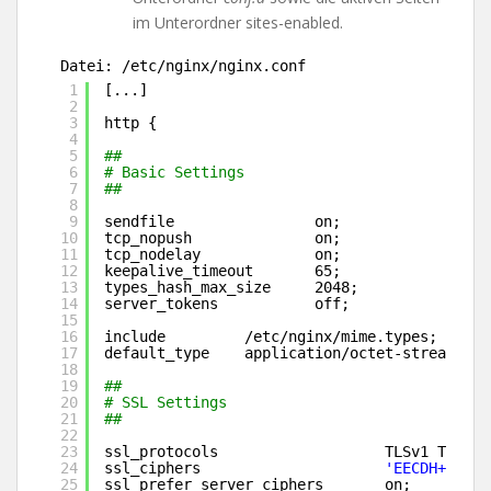
im Unterordner sites-enabled.
Datei: /etc/nginx/nginx.conf
1
[...]
2
3
http {
4
5
##
6
# Basic Settings
7
##
8
9
sendfile                on;
10
tcp_nopush              on;
11
tcp_nodelay             on;
12
keepalive_timeout       65;
13
types_hash_max_size     2048;
14
server_tokens           off;
15
16
include         
/etc/nginx/mime
.types;
17
default_type    application
/octet-stream
;
18
19
##
20
# SSL Settings
21
##
22
23
ssl_protocols                   TLSv1 TLSv1.
24
ssl_ciphers                     
'EECDH+AESGC
25
ssl_prefer_server_ciphers       on;