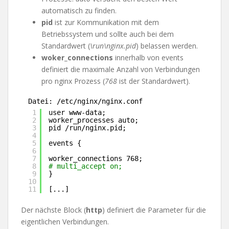
automatisch zu finden.
pid
ist zur Kommunikation mit dem
Betriebssystem und sollte auch bei dem
Standardwert (
\run\nginx.pid
) belassen werden.
woker_connections
innerhalb von events
definiert die maximale Anzahl von Verbindungen
pro nginx Prozess (
768
ist der Standardwert).
Datei: /etc/nginx/nginx.conf
1
user www-data;
2
worker_processes auto;
3
pid 
/run/nginx
.pid;
4
5
events {
6
7
worker_connections 768;
8
# multi_accept on;
9
}
10
11
[...]
Der nächste Block (
http
) definiert die Parameter für die
eigentlichen Verbindungen.