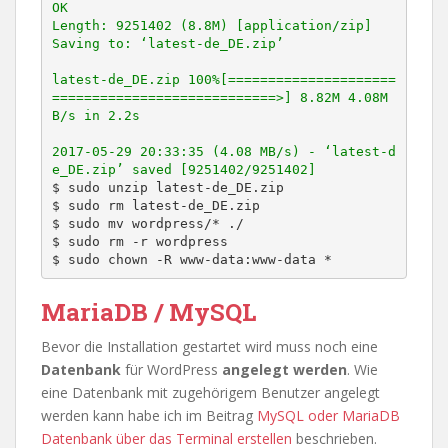
OK

Length: 9251402 (8.8M) [application/zip]

Saving to: ‘latest-de_DE.zip’

latest-de_DE.zip 100%[=====================
============================>] 8.82M 4.08M
B/s in 2.2s

2017-05-29 20:33:35 (4.08 MB/s) - ‘latest-d
e_DE.zip’ saved [9251402/9251402]
$ sudo unzip latest-de_DE.zip

$ sudo rm latest-de_DE.zip

$ sudo mv wordpress/* ./

$ sudo rm -r wordpress

$ sudo chown -R www-data:www-data *
MariaDB / MySQL
Bevor die Installation gestartet wird muss noch eine
Datenbank
für WordPress
angelegt
werden
. Wie
eine Datenbank mit zugehörigem Benutzer angelegt
werden kann habe ich im Beitrag
MySQL oder MariaDB
Datenbank über das Terminal erstellen
beschrieben.