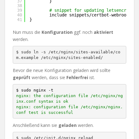
37
}
38
39
# snippet for updating letsencrypt c
40
include snippets
/certbot-webroot
.con
41
}
Nun muss die
Konfiguration
ggf. noch
aktiviert
werden.
$ sudo ln -s /etc/nginx/sites-available/co
m.example /etc/nginx/sites-enabled/
Bevor die neue Konfiguration geladen wird sollte
geprüft
werden, dass sie
Fehlerfrei
ist.
$ sudo nginx -t
nginx: the configuration file /etc/nginx/ng
inx.conf syntax is ok

nginx: configuration file /etc/nginx/nginx.
conf test is successful
Anschließend kann sie
geladen
werden.