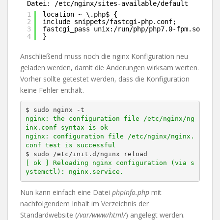
Datei: /etc/nginx/sites-available/default
1
location ~ \.php$ {
2
include snippets
/fastcgi-php
.conf;
3
fastcgi_pass unix:
/run/php/php7
.0-fpm.sock;
4
}
Anschließend muss noch die nginx Konfiguration neu
geladen werden, damit die Änderungen wirksam werten.
Vorher sollte getestet werden, dass die Konfiguration
keine Fehler enthält.
nginx: the configuration file /etc/nginx/ng
inx.conf syntax is ok

nginx: configuration file /etc/nginx/nginx.
conf test is successful
[ ok ] Reloading nginx configuration (via s
ystemctl): nginx.service.
Nun kann einfach eine Datei
phpinfo.php
mit
nachfolgendem Inhalt im Verzeichnis der
Standardwebsite (
/var/www/html/
) angelegt werden.