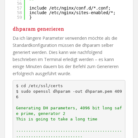
56
57
include 
/etc/nginx/conf
.d/*.conf;
58
include 
/etc/nginx/sites-enabled/
*;
59
}
dhparam generieren
Da ich längere Parameter verwenden möchte als die
Standardkonfiguration müssen die dhparam selber
generiert werden. Dies kann wie nachfolgend
beschrieben im Terminal erledigt werden – es kann
einige Minuten dauern bis der Befehl zum Generieren
erfolgreich ausgeführt wurde.
$ cd /etc/ssl/certs

$ sudo openssl dhparam -out dhparam.pem 409
6

Generating DH parameters, 4096 bit long saf
e prime, generator 2

This is going to take a long time

...........................................
...........................