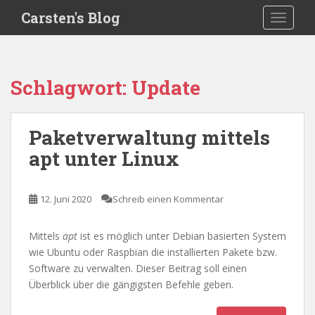
S
Carsten's Blog
TOGGLE
k
i
p
t
Schlagwort:
Update
o
m
a
Paketverwaltung mittels
i
apt unter Linux
n
c
o
12. Juni 2020
Schreib einen Kommentar
n
t
e
Mittels
apt
ist es möglich unter Debian basierten System
n
wie Ubuntu oder Raspbian die installierten Pakete bzw.
t
Software zu verwalten. Dieser Beitrag soll einen
Überblick über die gängigsten Befehle geben.