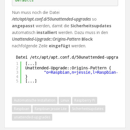
defaults
Nun muss noch die Datei
/etc/apt/apt.conf.d/50unattended-upgrades
so
angepasst
werden, damit die
Sicherheitsupdates
automatisch
installiert
werden. Dazu muss in den
Unattended-Upgrade::Origins-Pattern
Block
nachfolgende Zeile
eingefügt
werden.
Datei /etc/apt/apt.conf.d/50unattended-upgrades
1
[...]
2
Unattended-Upgrade::Origins-Pattern {
3
"o=Raspbian,n=jessie,l=Raspbian-Secur
4
}
5
[...]
Automatische Installation
Linux
Raspberry Pi
Raspbian
Raspbian Jessie Lite
Sicherheitsupdates
unattended-upgrades