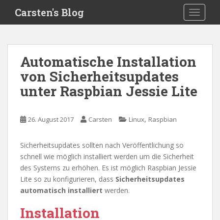
S
Carsten's Blog
TOGGLE
k
i
p
t
Automatische Installation
o
von Sicherheitsupdates
m
a
unter Raspbian Jessie Lite
i
n
c
,
26. August 2017
Carsten
Linux
Raspbian
o
n
Sicherheitsupdates sollten nach Veröffentlichung so
t
schnell wie möglich installiert werden um die Sicherheit
e
des Systems zu erhöhen. Es ist möglich Raspbian Jessie
n
Lite so zu konfigurieren, dass
Sicherheitsupdates
t
automatisch installiert
werden.
Installation