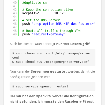
40
#duplicate-cn
41
42
# Keep the connection alive
43
keepalive        10 120
44
45
# Set the DNS Server
46
push 
"dhcp-option DNS <IP-des-Routers>"
47
48
# Route all traffic through VPN
49
push 
"redirect-gateway"
Auch bei dieser Datei benötigt
nur
root
Lesezugriff
$ sudo chown root:root /etc/openvpn/server.
conf

Nun kann der
Server neu gestartet
werden, damit die
Konfiguration geladen wird
Bei mir hat der OpenVPN Server die Konfiguration
nicht gefunden. Ich musste den Raspberry Pi erst