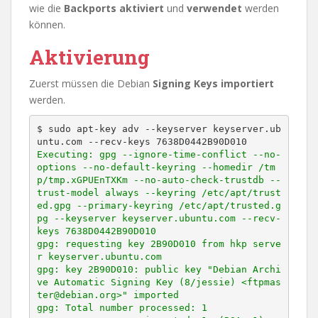
wie die
Backports aktiviert
und
verwendet
werden
können.
Aktivierung
Zuerst müssen die Debian
Signing Keys importiert
werden.
$ sudo apt-key adv --keyserver keyserver.ub
Executing: gpg --ignore-time-conflict --no-
options --no-default-keyring --homedir /tm
p/tmp.xGPUEnTXKm --no-auto-check-trustdb --
trust-model always --keyring /etc/apt/trust
ed.gpg --primary-keyring /etc/apt/trusted.g
pg --keyserver keyserver.ubuntu.com --recv-
keys 7638D0442B90D010

gpg: requesting key 2B90D010 from hkp serve
r keyserver.ubuntu.com

gpg: key 2B90D010: public key "Debian Archi
ve Automatic Signing Key (8/jessie) <ftpmas
ter@debian.org>" imported

gpg: Total number processed: 1
