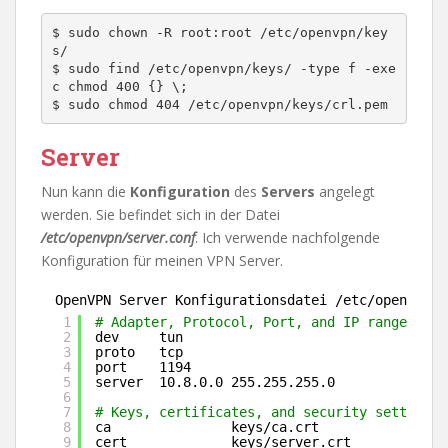
$ sudo chown -R root:root /etc/openvpn/key
s/

$ sudo find /etc/openvpn/keys/ -type f -exe
c chmod 400 {} \;

Server
Nun kann die
Konfiguration
des
Servers
angelegt
werden. Sie befindet sich in der Datei
/etc/openvpn/server.conf
. Ich verwende nachfolgende
Konfiguration für meinen VPN Server.
OpenVPN Server Konfigurationsdatei /etc/openvpn/s
1
# Adapter, Protocol, Port, and IP range
2
dev     tun
3
proto   tcp
4
port    1194
5
server  10.8.0.0 255.255.255.0
6
7
# Keys, certificates, and security settings
8
ca               keys
/ca
.crt
9
cert             keys
/server
.crt