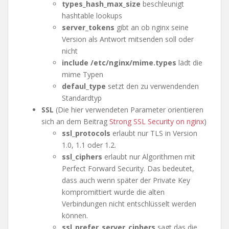
types_hash_max_size
beschleunigt
hashtable lookups
server_tokens
gibt an ob nginx seine
Version als Antwort mitsenden soll oder
nicht
include /etc/nginx/mime.types
lädt die
mime Typen
defaul_type
setzt den zu verwendenden
Standardtyp
SSL
(Die hier verwendeten Parameter orientieren
sich an dem Beitrag
Strong SSL Security on nginx
)
ssl_protocols
erlaubt nur TLS in Version
1.0, 1.1 oder 1.2.
ssl_ciphers
erlaubt nur Algorithmen mit
Perfect Forward Security. Das bedeutet,
dass auch wenn später der Private Key
kompromittiert wurde die alten
Verbindungen nicht entschlüsselt werden
können.
ssl_prefer_server_ciphers
sagt das die