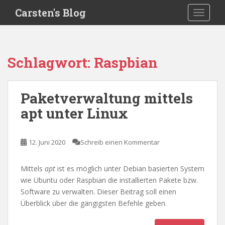
S
Carsten's Blog
TOGGLE
k
i
p
t
Schlagwort:
Raspbian
o
m
a
Paketverwaltung mittels
i
apt unter Linux
n
c
o
12. Juni 2020
Schreib einen Kommentar
n
t
e
Mittels
apt
ist es möglich unter Debian basierten System
n
wie Ubuntu oder Raspbian die installierten Pakete bzw.
t
Software zu verwalten. Dieser Beitrag soll einen
Überblick über die gängigsten Befehle geben.