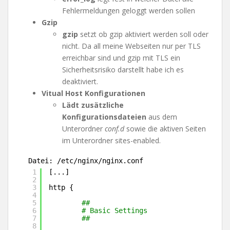
Fehlermeldungen geloggt werden sollen
Gzip
gzip
setzt ob gzip aktiviert werden soll oder
nicht. Da all meine Webseiten nur per TLS
erreichbar sind und gzip mit TLS ein
Sicherheitsrisiko darstellt habe ich es
deaktiviert.
Vitual Host Konfigurationen
Lädt zusätzliche
Konfigurationsdateien
aus dem
Unterordner
conf.d
sowie die aktiven Seiten
im Unterordner sites-enabled.
Datei: /etc/nginx/nginx.conf
1
[...]
2
3
http {
4
5
##
6
# Basic Settings
7
##
8