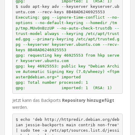
gpg:               imported: 1  (RSA: 1)
$ sudo apt-key adv --keyserver keyserver.ub
Executing: gpg --ignore-time-conflict --no-
options --no-default-keyring --homedir /tm
p/tmp.MUv0nBzzUP --no-auto-check-trustdb --
trust-model always --keyring /etc/apt/trust
ed.gpg --primary-keyring /etc/apt/trusted.g
pg --keyserver keyserver.ubuntu.com --recv-
keys 8B48AD6246925553

gpg: requesting key 46925553 from hkp serve
r keyserver.ubuntu.com

gpg: key 46925553: public key "Debian Archi
ve Automatic Signing Key (7.0/wheezy) <ftpm
aster@debian.org>" imported

gpg: Total number processed: 1

gpg:               imported: 1  (RSA: 1)
Jetzt kann das Backports
Repository
hinzugefügt
werden.
$ echo 'deb http://httpredir.debian.org/deb
ian jessie-backports main contrib non-free' 
| sudo tee -a /etc/apt/sources.list.d/jessi