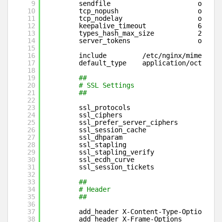
9
sendfile                      on;
10
tcp_nopush                    on;
11
tcp_nodelay                   on;
12
keepalive_timeout             65;
13
types_hash_max_size           2048;
14
server_tokens                 off;
15
16
include         
/etc/nginx/mime
.type
17
default_type    application
/octet-st
18
19
##
20
# SSL Settings
21
##
22
23
ssl_protocols                   TLSv
24
ssl_ciphers                     
'EEC
25
ssl_prefer_server_ciphers       on;
26
ssl_session_cache               shar
27
ssl_dhparam                     
/etc
28
ssl_stapling                    on;
29
ssl_stapling_verify             on;
30
ssl_ecdh_curve                  secp
31
ssl_session_tickets             off;
32
33
##
34
# Header
35
##
36
37
add_header X-Content-Type-Options   
38
add_header X-Frame-Options          