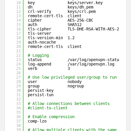
10
key              keys
/server
.key
11
dh               keys
/dh
.pem
12
crl-verify       keys
/crl
.pem
13
remote-cert-tls  client
14
cipher           AES-256-CBC
15
auth             SHA512
16
tls-cipher       TLS-DHE-RSA-WITH-AES-256-GC
17
tls-server
18
tls-version-min  1.2
19
auth-nocache
20
remote-cert-tls  client
21
22
# Logging
23
status           
/var/log/openvpn-status
.log
24
log-append       
/var/log/openvpn
.log
25
verb             3
26
27
# Use low privileged user/group to run the d
28
user             nobody
29
group            nogroup
30
persist-key
31
persist-tun
32
33
# Allow connections between clients
34
#client-to-client
35
36
# Enable compression
37
comp-lzo
38
39
# Allow multiple clients with the same commo