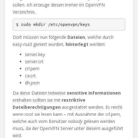
sollen. Ich erzeuge diesen immer im OpenVPN
Verzeichnis.
$ sudo mkdir /etc/openvpn/keys
Dort müssen nun folgende
Dateien
, welche durch
easy-rsa3 geniert wurden,
hinterlegt
werden:
server.key
server.crt
crl.pem
ca.crt
dh.pem
Da diese Dateien teilweise
sensitive Informationen
enthalten sollten sie mit
restriktive
Dateiberechtigungen
ausgestattet werden. Es reicht
wenn root sie lesen kann – mit Ausnahme der crl.pem,
welche auch vom Benutzer
nobody
gelesen werden
muss, da der OpenVPN Server unter diesem ausgeführt
wird.