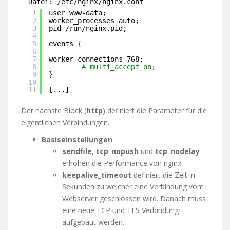
Datei: /etc/nginx/nginx.conf
1
user www-data;
2
worker_processes auto;
3
pid 
/run/nginx
.pid;
4
5
events {
6
7
worker_connections 768;
8
# multi_accept on;
9
}
10
11
[...]
Der nächste Block (
http
) definiert die Parameter für die
eigentlichen Verbindungen.
Basiseinstellungen
sendfile
,
tcp_nopush
und
tcp_nodelay
erhöhen die Performance von nginx
keepalive_timeout
definiert die Zeit in
Sekunden zu welcher eine Verbindung vom
Webserver geschlossen wird. Danach muss
eine neue TCP und TLS Verbindung
aufgebaut werden.