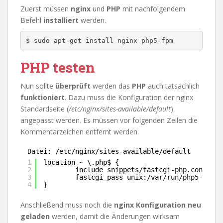
Zuerst müssen
nginx
und
PHP
mit nachfolgendem
Befehl
installiert
werden.
$ sudo apt-get install nginx php5-fpm
PHP testen
Nun sollte
überprüft
werden das
PHP
auch tatsächlich
funktioniert
. Dazu muss die Konfiguration der nginx
Standardseite (
/etc/nginx/sites-available/default
)
angepasst werden. Es müssen vor folgenden Zeilen die
Kommentarzeichen entfernt werden.
Datei: /etc/nginx/sites-available/default
1
location ~ \.php$ {
2
include snippets
/fastcgi-php
.conf;
3
fastcgi_pass unix:
/var/run/php5-fpm
.s
4
}
Anschließend muss noch die
nginx
Konfiguration
neu
geladen
werden, damit die Änderungen wirksam