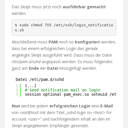
Das Skript muss jetzt noch
ausführbar
gemacht
werden.
$ sudo chmod 755 /etc/ssh/login_notificatio
n.sh
Abschließend muss
PAM
noch so
konfiguriert
werden,
dass bei einem erfolgreichen Login das gerade
angelegte Skript ausgeführt wird. Dazu muss die Datei
/etc/pam.d/sshd
angepasst werden. Es muss folgendes
ganz am
Ende
der
Datei
hinzugefügt werden.
Datei /etc/pam.d/sshd
1
[...]
2
# Send notification mail on login
3
session optional pam_exec.so seteuid 
/etc/ssh
Nun
wird bei jedem
erfolgreichen Login
eine
E-Mail
von
root@host
mit dem Titel „sshd login on
<host>
for
account
<user>
“ und nachfolgendem Inhalt an den im
Skript angegebenen Empfänger gesendet.