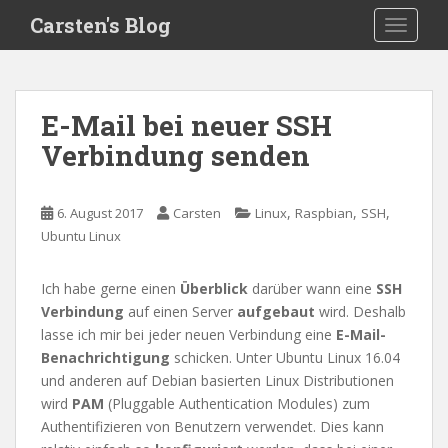
S
Carsten's Blog
TOGGLE
k
i
p
t
E-Mail bei neuer SSH
o
Verbindung senden
m
a
i
,
,
,
6. August 2017
Carsten
Linux
Raspbian
SSH
n
Ubuntu Linux
c
o
n
Ich habe gerne einen
Überblick
darüber wann eine
SSH
t
Verbindung
auf einen Server
aufgebaut
wird. Deshalb
e
lasse ich mir bei jeder neuen Verbindung eine
E-Mail-
n
Benachrichtigung
schicken. Unter Ubuntu Linux 16.04
t
und anderen auf Debian basierten Linux Distributionen
wird
PAM
(Pluggable Authentication Modules) zum
Authentifizieren von Benutzern verwendet. Dies kann