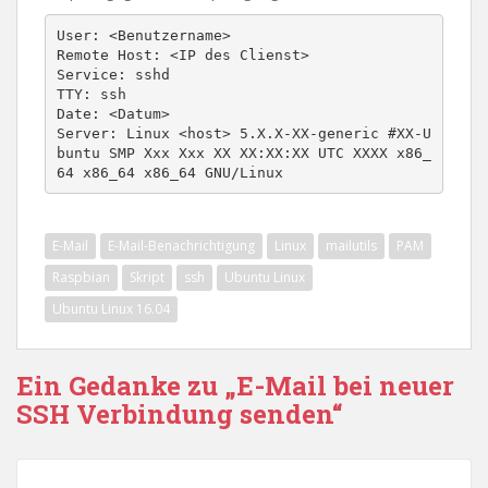
User: <Benutzername>

Remote Host: <IP des Clienst>

Service: sshd

TTY: ssh

Date: <Datum>

Server: Linux <host> 5.X.X-XX-generic #XX-U
buntu SMP Xxx Xxx XX XX:XX:XX UTC XXXX x86_
64 x86_64 x86_64 GNU/Linux
E-Mail
E-Mail-Benachrichtigung
Linux
mailutils
PAM
Raspbian
Skript
ssh
Ubuntu Linux
Ubuntu Linux 16.04
Ein Gedanke zu „E-Mail bei neuer
SSH Verbindung senden“