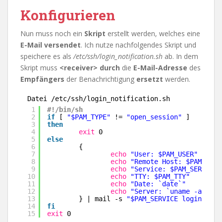
Konfigurieren
Nun muss noch ein
Skript
erstellt werden, welches eine
E-Mail versendet
. Ich nutze nachfolgendes Skript und
speichere es als
/etc/ssh/login_notification.sh
ab. In dem
Skript muss
<receiver> durch
die
E-Mail-Adresse
des
Empfängers
der Benachrichtigung
ersetzt
werden.
Datei /etc/ssh/login_notification.sh
1
#!/bin/sh
2
if
[ 
"$PAM_TYPE"
!= 
"open_session"
]
3
then
4
exit
0
5
else
6
{
7
echo
"User: $PAM_USER"
8
echo
"Remote Host: $PAM_RHOS
9
echo
"Service: $PAM_SERVICE"
10
echo
"TTY: $PAM_TTY"
11
echo
"Date: `date`"
12
echo
"Server: `uname -a`"
13
} | mail -s 
"$PAM_SERVICE login on `
14
fi
15
exit
0