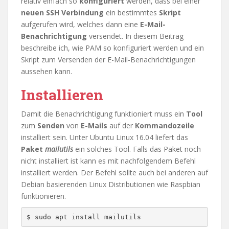
relativ einfach so
konfiguriert
werden, dass bei einer
neuen SSH Verbindung
ein bestimmtes
Skript
aufgerufen wird, welches dann eine
E-Mail-
Benachrichtigung
versendet. In diesem Beitrag
beschreibe ich, wie PAM so konfiguriert werden und ein
Skript zum Versenden der E-Mail-Benachrichtigungen
aussehen kann.
Installieren
Damit die Benachrichtigung funktioniert muss ein
Tool
zum
Senden
von
E-Mails
auf der
Kommandozeile
installiert sein. Unter Ubuntu Linux 16.04 liefert das
Paket
mailutils
ein solches Tool. Falls das Paket noch
nicht installiert ist kann es mit nachfolgendem Befehl
installiert werden. Der Befehl sollte auch bei anderen auf
Debian basierenden Linux Distributionen wie Raspbian
funktionieren.
$ sudo apt install mailutils