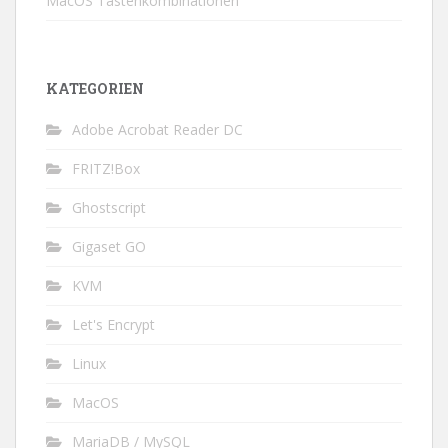
MacOS Tastenkombinationen
KATEGORIEN
Adobe Acrobat Reader DC
FRITZ!Box
Ghostscript
Gigaset GO
KVM
Let's Encrypt
Linux
MacOS
MariaDB / MySQL