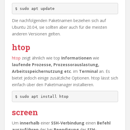
$ sudo apt update
Die nachfolgenden Paketnamen beziehen sich auf
Ubuntu 20.04, sie sollten aber auch für die meisten
anderen Versionen gelten.
htop
htop
zeigt ähnlich wie top
Informationen
wie
laufende Prozesse, Prozessorauslastung,
Arbeitsspeichernutzung etc
. im
Terminal
an. Es
bietet jedoch einige zusätzliche Optionen. htop lässt sich
einfach über den Paketmanager installieren.
$ sudo apt install htop
screen
Um
innerhalb
einer
SSH-Verbindung
einen
Befehl
auszuführen
der bei
Beendigung
der
SSH-