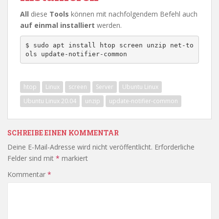
All
diese
Tools
können mit nachfolgendem Befehl auch
auf einmal installiert
werden.
$ sudo apt install htop screen unzip net-to
ols update-notifier-common
htop
Linux
screen
Server
Ubuntu Linux
Ubuntu Linux 20.04
unzip
update-notifier-common
SCHREIBE EINEN KOMMENTAR
Deine E-Mail-Adresse wird nicht veröffentlicht.
Erforderliche
Felder sind mit
*
markiert
Kommentar
*