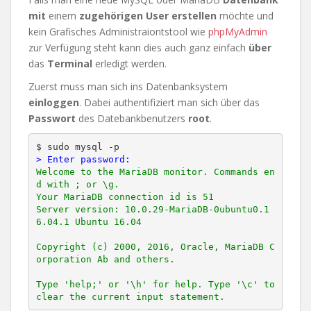
mit
einem
zugehörigen User erstellen
möchte und
kein Grafisches Administraiontstool wie
phpMyAdmin
zur Verfügung steht kann dies auch ganz einfach
über
das
Terminal
erledigt werden.
Zuerst muss man sich ins Datenbanksystem
einloggen
. Dabei authentifiziert man sich über das
Passwort
des Datebankbenutzers
root
.
> Enter password:
Welcome to the MariaDB monitor. Commands en
d with ; or \g.

Your MariaDB connection id is 51

Server version: 10.0.29-MariaDB-0ubuntu0.1
6.04.1 Ubuntu 16.04

Copyright (c) 2000, 2016, Oracle, MariaDB C
orporation Ab and others.

Type 'help;' or '\h' for help. Type '\c' to 