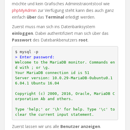
möchte und kein Grafisches Administraiontstool wie
phpMyAdmin
zur Verfügung steht kann dies auch ganz
einfach
über
das
Terminal
erledigt werden.
Zuerst muss man sich ins Datenbanksystem
einloggen
. Dabei authentifiziert man sich über das
Passwort
des Datebankbenutzers
root
.
> Enter password:
Welcome to the MariaDB monitor. Commands en
d with ; or \g.

Your MariaDB connection id is 51

Server version: 10.0.29-MariaDB-0ubuntu0.1
6.04.1 Ubuntu 16.04

Copyright (c) 2000, 2016, Oracle, MariaDB C
orporation Ab and others.

Type 'help;' or '\h' for help. Type '\c' to 
Zuerst lassen wir uns alle
Benutzer anzeigen
.