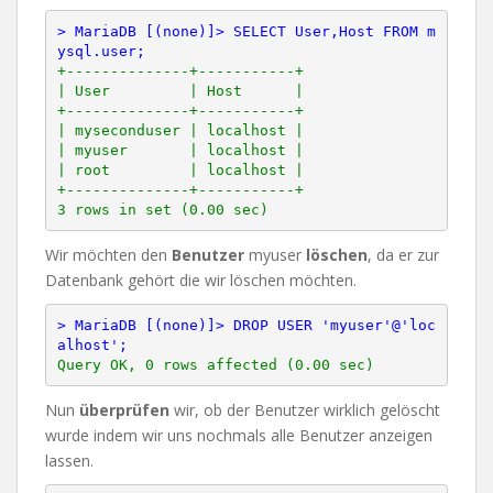
> MariaDB [(none)]> SELECT User,Host FROM m
ysql.user;
+--------------+-----------+

| User         | Host      |

+--------------+-----------+

| myseconduser | localhost |

| myuser       | localhost |

| root         | localhost |

+--------------+-----------+

Wir möchten den
Benutzer
myuser
löschen
, da er zur
Datenbank gehört die wir löschen möchten.
> MariaDB [(none)]> DROP USER 'myuser'@'loc
alhost';
Nun
überprüfen
wir, ob der Benutzer wirklich gelöscht
wurde indem wir uns nochmals alle Benutzer anzeigen
lassen.