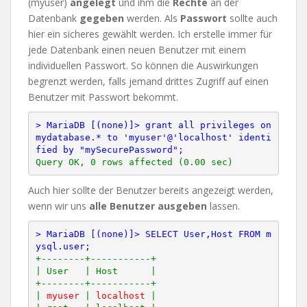
(myuser)
angelegt
und ihm die
Rechte
an der
Datenbank
gegeben
werden. Als
Passwort
sollte auch
hier ein sicheres gewählt werden. Ich erstelle immer für
jede Datenbank einen neuen Benutzer mit einem
individuellen Passwort. So können die Auswirkungen
begrenzt werden, falls jemand drittes Zugriff auf einen
Benutzer mit Passwort bekommt.
> MariaDB [(none)]> grant all privileges on 
mydatabase.* to 'myuser'@'localhost' identi
fied by "mySecurePassword";
Auch hier sollte der Benutzer bereits angezeigt werden,
wenn wir uns
alle Benutzer ausgeben
lassen.
> MariaDB [(none)]> SELECT User,Host FROM m
ysql.user;
+--------+-----------+

| User   | Host      |

+--------+-----------+

| 
myuser
 | 
localhost
 |
