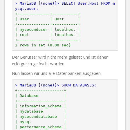
> MariaDB [(none)]> SELECT User,Host FROM m
ysql.user;
+--------------+-----------+

| User         | Host      |

+--------------+-----------+

| myseconduser | localhost |

| root         | localhost |

+--------------+-----------+

Der Benutzer wird nicht mehr gelistet und ist daher
erfolgreich gelöscht worden.
Nun lassen wir uns alle Datenbanken ausgeben.
> MariaDB [(none)]> SHOW DATABASES;
+--------------------+

| Database           |

+--------------------+

| information_schema |

| mydatabase         |

| myseconddatabase   |

| mysql              |

| performance_schema |
