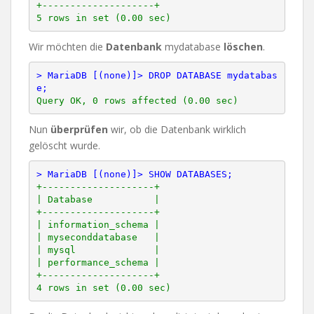
+--------------------+

Wir möchten die
Datenbank
mydatabase
löschen
.
> MariaDB [(none)]> DROP DATABASE mydatabas
e;
Nun
überprüfen
wir, ob die Datenbank wirklich
gelöscht wurde.
> MariaDB [(none)]> SHOW DATABASES;
+--------------------+

| Database           |

+--------------------+

| information_schema |

| myseconddatabase   |

| mysql              |

| performance_schema |

+--------------------+
