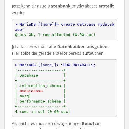
Jetzt kann dir neue
Datenbank
(mydatabase)
erstellt
werden
> MariaDB [(none)]> create database mydatab
ase;
Jetzt lassen wir uns
alle Datenbanken ausgeben
–
Hier sollte die gerade erstellte bereits auftauchen.
> MariaDB [(none)]> SHOW DATABASES;
+--------------------+

| Database           |

+--------------------+

| information_schema |

| 
mydatabase
         |

| mysql              |

| performance_schema |

+--------------------+

Als nächstes muss ein dazugehöriger
Benutzer