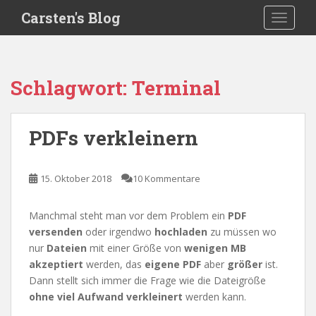
S
Carsten's Blog
TOGGLE
k
i
p
t
Schlagwort:
Terminal
o
m
a
PDFs verkleinern
i
n
c
15. Oktober 2018
10 Kommentare
o
n
Manchmal steht man vor dem Problem ein
PDF
t
versenden
oder irgendwo
hochladen
zu müssen wo
e
nur
Dateien
mit einer Größe von
wenigen MB
n
akzeptiert
werden, das
eigene PDF
aber
größer
ist.
t
Dann stellt sich immer die Frage wie die Dateigröße
ohne viel Aufwand verkleinert
werden kann.