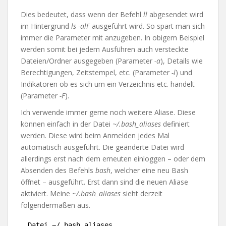
Dies bedeutet, dass wenn der Befehl
ll
abgesendet wird
im Hintergrund
ls -alF
ausgeführt wird. So spart man sich
immer die Parameter mit anzugeben. In obigem Beispiel
werden somit bei jedem Ausführen auch versteckte
Dateien/Ordner ausgegeben (Parameter
-a
), Details wie
Berechtigungen, Zeitstempel, etc. (Parameter
-l
) und
Indikatoren ob es sich um ein Verzeichnis etc. handelt
(Parameter
-F
).
Ich verwende immer gerne noch weitere Aliase. Diese
können einfach in der Datei
~/.bash_aliases
definiert
werden. Diese wird beim Anmelden jedes Mal
automatisch ausgeführt. Die geänderte Datei wird
allerdings erst nach dem erneuten einloggen – oder dem
Absenden des Befehls
bash
, welcher eine neu Bash
öffnet – ausgeführt. Erst dann sind die neuen Aliase
aktiviert. Meine
~/.bash_aliases
sieht derzeit
folgendermaßen aus.
Datei ~/.bash_aliases