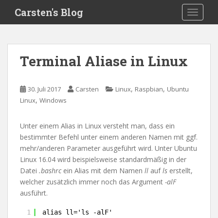
S
Carsten's Blog
TOGGLE
k
i
p
t
Terminal Aliase in Linux
o
m
a
,
,
30. Juli 2017
Carsten
Linux
Raspbian
Ubuntu
i
,
Linux
Windows
n
c
Unter einem Alias in Linux versteht man, dass ein
o
bestimmter Befehl unter einem anderen Namen mit ggf.
n
mehr/anderen Parameter ausgeführt wird. Unter Ubuntu
t
Linux 16.04 wird beispielsweise standardmäßig in der
e
Datei
.bashrc
ein Alias mit dem Namen
ll
auf
ls
erstellt,
n
welcher zusätzlich immer noch das Argument
-alF
t
ausführt.
1
alias ll='ls -alF'