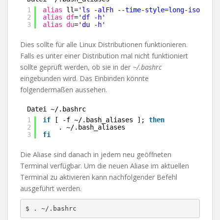
1
alias
ll=
'ls -alFh --time-style=long-iso'
2
alias
df
=
'df -h'
3
alias
du
=
'du -h'
Dies sollte für alle Linux Distributionen funktionieren.
Falls es unter einer Distribution mal nicht funktioniert
sollte geprüft werden, ob sie in der
~/.bashrc
eingebunden wird. Das Einbinden könnte
folgendermaßen aussehen.
Datei ~/.bashrc
1
if
[ -f ~/.bash_aliases ]; 
then
2
. ~/.bash_aliases
3
fi
Die Aliase sind danach in jedem neu geöffneten
Terminal verfügbar. Um die neuen Aliase im aktuellen
Terminal zu aktivieren kann nachfolgender Befehl
ausgeführt werden.
$ . ~/.bashrc