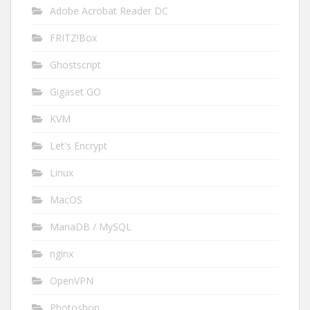
Adobe Acrobat Reader DC
FRITZ!Box
Ghostscript
Gigaset GO
KVM
Let's Encrypt
Linux
MacOS
MariaDB / MySQL
nginx
OpenVPN
Photoshop