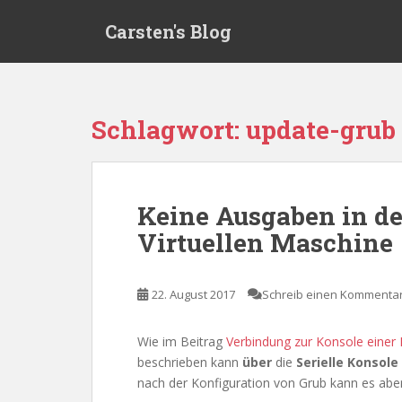
S
Carsten's Blog
k
i
p
t
o
Schlagwort:
update-grub
m
a
i
n
Keine Ausgaben in d
c
Virtuellen Maschine
o
n
t
22. August 2017
Schreib einen Kommenta
e
n
t
Wie im Beitrag
Verbindung zur Konsole einer 
beschrieben kann
über
die
Serielle Konsole
nach der Konfiguration von Grub kann es abe