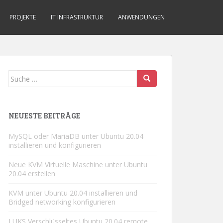
PROJEKTE
IT INFRASTRUKTUR
ANWENDUNGEN
Suche
nach:
NEUESTE BEITRÄGE
MySQL oder MariaDB unter Ubuntu 20.04
installieren und konfigurieren
Neue KVM Virtuelle Maschine unter Ubuntu
20.04 erstellen
KVM unter Ubuntu 20.04 installieren und
Bridged networking konfigurieren
LUKS Verschlüsseltes Ubuntu 20.04 remote