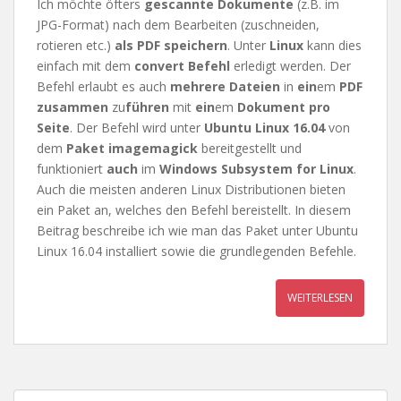
Ich möchte öfters
gescannte Dokumente
(z.B. im
JPG-Format) nach dem Bearbeiten (zuschneiden,
rotieren etc.)
als PDF speichern
. Unter
Linux
kann dies
einfach mit dem
convert Befehl
erledigt werden. Der
Befehl erlaubt es auch
mehrere Dateien
in
ein
em
PDF
zusammen
zu
führen
mit
ein
em
Dokument pro
Seite
. Der Befehl wird unter
Ubuntu Linux 16.04
von
dem
Paket imagemagick
bereitgestellt und
funktioniert
auch
im
Windows Subsystem for Linux
.
Auch die meisten anderen Linux Distributionen bieten
ein Paket an, welches den Befehl bereistellt. In diesem
Beitrag beschreibe ich wie man das Paket unter Ubuntu
Linux 16.04 installiert sowie die grundlegenden Befehle.
WEITERLESEN