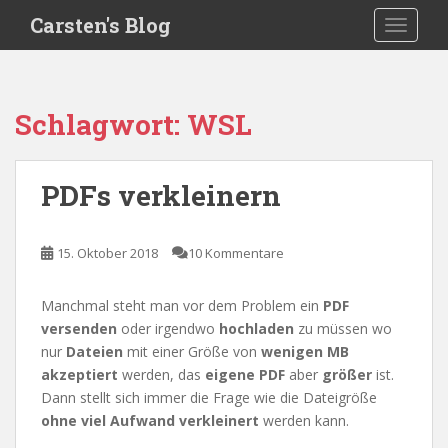
S
Carsten's Blog
TOGGLE
k
i
p
t
Schlagwort:
WSL
o
m
a
PDFs verkleinern
i
n
c
15. Oktober 2018
10 Kommentare
o
n
Manchmal steht man vor dem Problem ein
PDF
t
versenden
oder irgendwo
hochladen
zu müssen wo
e
nur
Dateien
mit einer Größe von
wenigen MB
n
akzeptiert
werden, das
eigene PDF
aber
größer
ist.
t
Dann stellt sich immer die Frage wie die Dateigröße
ohne viel Aufwand verkleinert
werden kann.