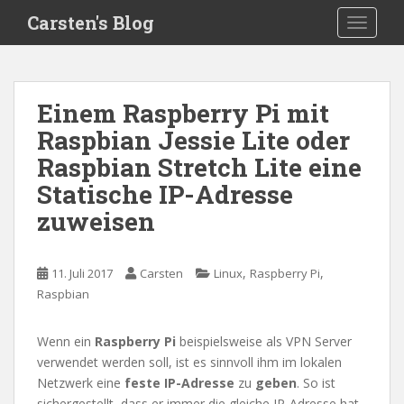
S
Carsten's Blog
TOGGLE
k
i
p
t
Einem Raspberry Pi mit
o
Raspbian Jessie Lite oder
m
a
Raspbian Stretch Lite eine
i
Statische IP-Adresse
n
zuweisen
c
o
n
,
,
11. Juli 2017
Carsten
Linux
Raspberry Pi
t
Raspbian
e
n
t
Wenn ein
Raspberry Pi
beispielsweise als VPN Server
verwendet werden soll, ist es sinnvoll ihm im lokalen
Netzwerk eine
feste IP-Adresse
zu
geben
. So ist
sichergestellt, dass er immer die gleiche IP-Adresse hat,