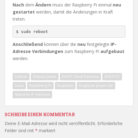
Nach
dem
Ändern
muss der Raspberry Pi einmal
neu
gestartet
werden, damit die Änderungen in Kraft
treten.
Anschließend
können über die
neu
festgelegte
IP-
Adresse Verbindungen
zum Raspberry Pi
aufgebaut
werden.
Debian
Debian Jessie
DHCP Client Daemon
DHCPCD
Linux
Raspberry Pi
Raspbian
Raspbian Jessie Lite
Statische IP-Adresse
SCHREIBE EINEN KOMMENTAR
Deine E-Mail-Adresse wird nicht veröffentlicht.
Erforderliche
Felder sind mit
*
markiert