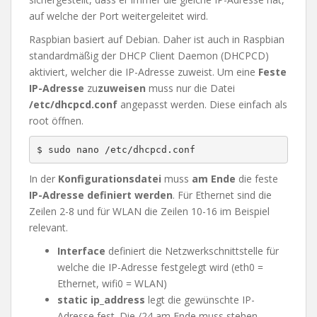
auf welche der Port weitergeleitet wird.
Raspbian basiert auf Debian. Daher ist auch in Raspbian
standardmäßig der DHCP Client Daemon (DHCPCD)
aktiviert, welcher die IP-Adresse zuweist. Um eine
Feste
IP-Adresse
zu
zuweisen
muss nur die Datei
/etc/dhcpcd.conf
angepasst werden. Diese einfach als
root öffnen.
In der
Konfigurationsdatei
muss
am Ende
die feste
IP-Adresse definiert werden
. Für Ethernet sind die
Zeilen 2-8 und für WLAN die Zeilen 10-16 im Beispiel
relevant.
Interface
definiert die Netzwerkschnittstelle für
welche die IP-Adresse festgelegt wird (eth0 =
Ethernet, wifi0 = WLAN)
static ip_address
legt die gewünschte IP-
Adresse fest. Die /24 am Ende muss stehen