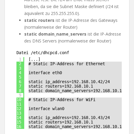
bleiben, da sie die Subnet Maske definiert (/24 ist
äquivalent zu 255.255.255.0).
static routers
ist die IP-Adresse des Gateways
(normalerweise der Router)
static domain_name_servers
ist die IP-Adresse
des DNS Servers (normalerweise der Router)
Datei /etc/dhcpcd.conf
1
[...]
2
# Static IP-Address for Ethernet
3
4
interface eth0
5
6
static ip_address=192.168.10.42/24
7
static routers=192.168.10.1
8
static domain_name_servers=192.168.10.1
9
10
# Static IP-Address for WiFi
11
12
interface wlan0
13
14
static ip_address=192.168.10.43/24
15
static routers=192.168.10.1
16
static domain_name_servers=192.168.10.1