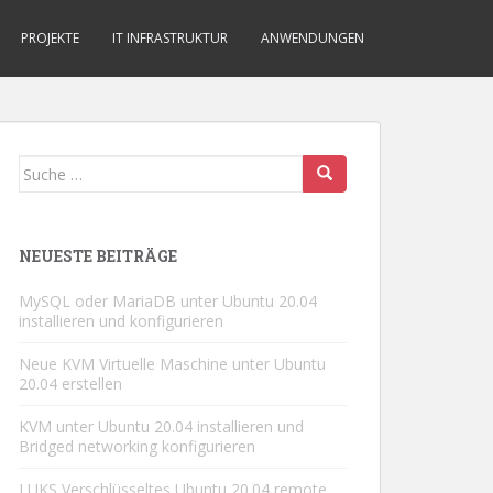
PROJEKTE
IT INFRASTRUKTUR
ANWENDUNGEN
Suche
nach:
NEUESTE BEITRÄGE
MySQL oder MariaDB unter Ubuntu 20.04
installieren und konfigurieren
Neue KVM Virtuelle Maschine unter Ubuntu
20.04 erstellen
KVM unter Ubuntu 20.04 installieren und
Bridged networking konfigurieren
LUKS Verschlüsseltes Ubuntu 20.04 remote