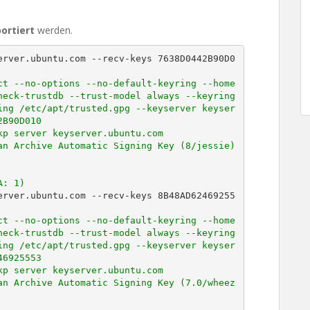
ortiert
werden.
erver.ubuntu.com --recv-keys 7638D0442B90D0
ct --no-options --no-default-keyring --home
eck-trustdb --trust-model always --keyring 
ing /etc/apt/trusted.gpg --keyserver keyser
B90D010

p server keyserver.ubuntu.com

n Archive Automatic Signing Key (8/jessie) 
A: 1)
erver.ubuntu.com --recv-keys 8B48AD62469255
ct --no-options --no-default-keyring --home
eck-trustdb --trust-model always --keyring 
ing /etc/apt/trusted.gpg --keyserver keyser
6925553

p server keyserver.ubuntu.com

an Archive Automatic Signing Key (7.0/wheez