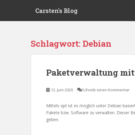
S
Carsten's Blog
k
i
p
t
o
Schlagwort:
Debian
m
a
i
n
Paketverwaltung mitt
c
o
n
12. Juni 2020
Schreib einen Kommentar
t
e
Mittels
apt
ist es möglich unter Debian basier
n
Pakete bzw. Software zu verwalten. Dieser Bei
t
geben.