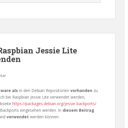
Raspbian Jessie Lite
enden
ntar
tware als
in den Debian Repositorien
vorhanden
zu
uch bei Raspbian Jessie Lite verwendet werden,
ebseite
https://packages.debian.org/jessie-backports/
ie Backports eingesehen werden. In
diesem Beitrag
und
verwendet
werden können.