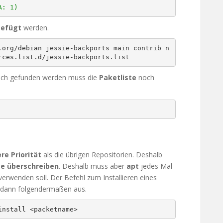
A: 1)
gefügt
werden.
.org/debian jessie-backports main contrib n
rces.list.d/jessie-backports.list
auch gefunden werden muss die
Paketliste
noch
re Priorität
als die übrigen Repositorien. Deshalb
e überschreiben
. Deshalb muss aber
apt
jedes Mal
erwenden soll. Der Befehl zum Installieren eines
 dann folgendermaßen aus.
install <packetname>