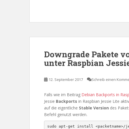
Downgrade Pakete vo
unter Raspbian Jessie
12. September 2017
Schreib einen Komm
Falls wie im Beitrag
Debian Backports in Rasp
Jessie
Backports
in Raspbian Jessie Lite akti
auf die eigentliche
Stable
Version
des Pake
Befehl genutzt werden.
sudo apt-get install <packetname>/j