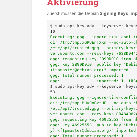
Aktivierung
Zuerst müssen die Debian
Signing Keys imp
$ sudo apt-key adv --keyserver keys
Executing: gpg --ignore-time-confli
dir /tmp/tmp.xGPUEnTXKm --no-auto-ch
/etc/apt/trusted.gpg --primary-keyr
ver.ubuntu.com --recv-keys 7638D0442
gpg: requesting key 2B90D010 from hk
gpg: key 2B90D010: public key "Debia
<ftpmaster@debian.org>" imported

gpg: Total number processed: 1

gpg:               imported: 1  (RS
$ sudo apt-key adv --keyserver keys
Executing: gpg --ignore-time-confli
dir /tmp/tmp.MUv0nBzzUP --no-auto-ch
/etc/apt/trusted.gpg --primary-keyr
ver.ubuntu.com --recv-keys 8B48AD624
gpg: requesting key 46925553 from hk
gpg: key 46925553: public key "Debi
y) <ftpmaster@debian.org>" imported

gpg: Total number processed: 1
