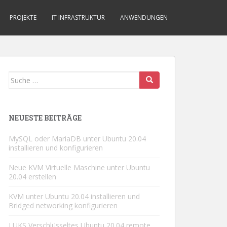
PROJEKTE
IT INFRASTRUKTUR
ANWENDUNGEN
Suche
nach:
NEUESTE BEITRÄGE
MySQL oder MariaDB unter Ubuntu 20.04
installieren und konfigurieren
Neue KVM Virtuelle Maschine unter Ubuntu
20.04 erstellen
KVM unter Ubuntu 20.04 installieren und
Bridged networking konfigurieren
LUKS Verschlüsseltes Ubuntu 20.04 remote