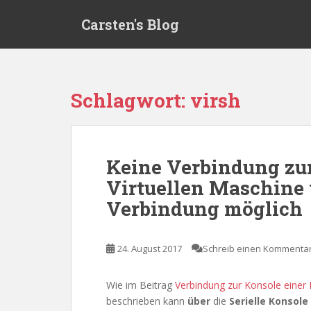
S
Carsten's Blog
k
i
p
t
o
Schlagwort:
virsh
m
a
i
n
Keine Verbindung zu
c
Virtuellen Maschine
o
n
Verbindung möglich
t
e
n
24. August 2017
Schreib einen Kommenta
t
Wie im Beitrag
Verbindung zur Konsole einer 
beschrieben kann
über
die
Serielle Konsole