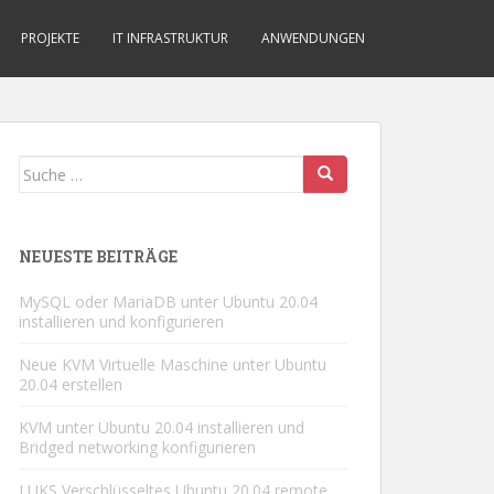
PROJEKTE
IT INFRASTRUKTUR
ANWENDUNGEN
Suche
nach:
NEUESTE BEITRÄGE
MySQL oder MariaDB unter Ubuntu 20.04
installieren und konfigurieren
Neue KVM Virtuelle Maschine unter Ubuntu
20.04 erstellen
KVM unter Ubuntu 20.04 installieren und
Bridged networking konfigurieren
LUKS Verschlüsseltes Ubuntu 20.04 remote