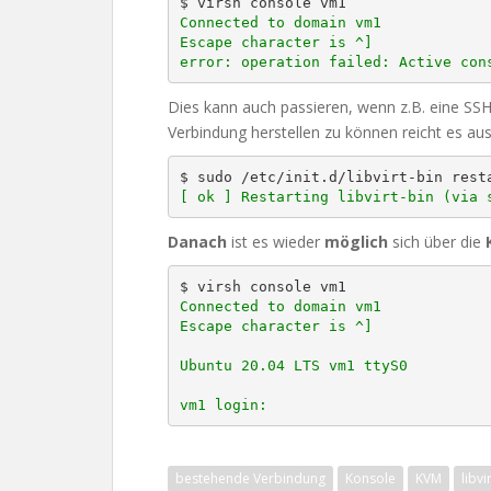
Connected to domain vm1

Escape character is ^]

error: operation failed: Active con
Dies kann auch passieren, wenn z.B. eine SS
Verbindung herstellen zu können reicht es au
[ ok ] Restarting libvirt-bin (via 
Danach
ist es wieder
möglich
sich über die
Connected to domain vm1

Escape character is ^]

Ubuntu 20.04 LTS vm1 ttyS0

vm1 login:
bestehende Verbindung
Konsole
KVM
libvi