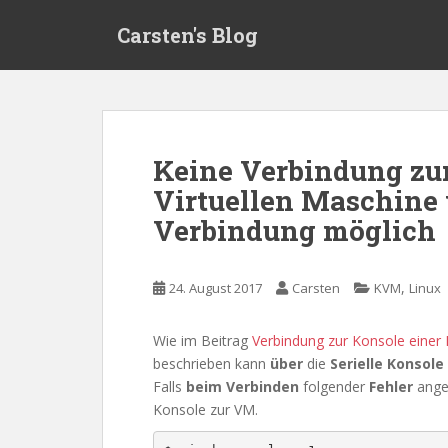
S
Carsten's Blog
k
i
p
t
o
m
Keine Verbindung zu
a
Virtuellen Maschine
i
n
Verbindung möglich
c
o
n
,
24. August 2017
Carsten
KVM
Linux
t
e
Wie im Beitrag
Verbindung zur Konsole einer 
n
beschrieben kann
über
die
Serielle Konsole
t
Falls
beim Verbinden
folgender
Fehler
ange
Konsole zur VM.