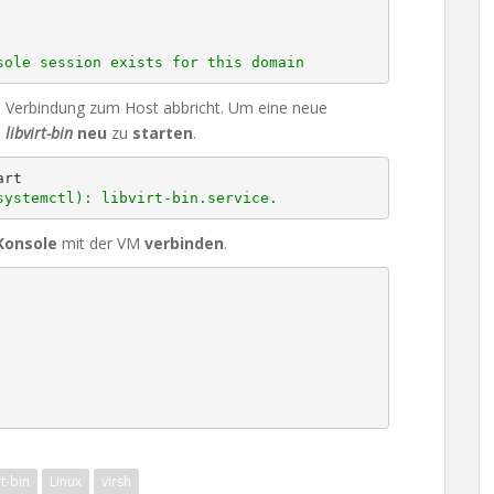
sole session exists for this domain
H Verbindung zum Host abbricht. Um eine neue
s
libvirt-bin
neu
zu
starten
.
systemctl): libvirt-bin.service.
Konsole
mit der VM
verbinden
.
rt-bin
Linux
virsh