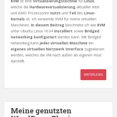
KVM
ist eine
Virtualisierungstechnik
für
Linux
,
welche die
Hardwarevirtualisierung
aktueller Intel
und AMD Prozessoren
nutzt
und
Teil
des
Linux-
Kernels
ist. Ich verwende KVM für meine virtuellen
Maschinen.
In diesem Beitrag
beschriebe ich wie
KVM
unter Ubuntu Linux 16.04
installiert
sowie
Bridged
networking
konfiguriert
werden kann. Mit Bridged
networking kann
jeder virtuellen Maschine
ein
eigenes virtuellen Netzwerk Interface
zugewiesen
werden, welches die VM nach außen als eigenen Host
darstellt.
WEITERLESEN
Meine genutzten