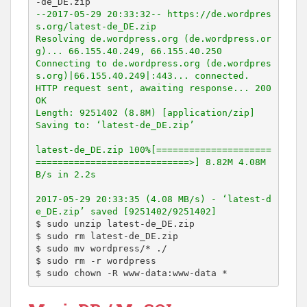
--2017-05-29 20:33:32-- https://de.wordpres
s.org/latest-de_DE.zip

Resolving de.wordpress.org (de.wordpress.or
g)... 66.155.40.249, 66.155.40.250

Connecting to de.wordpress.org (de.wordpres
s.org)|66.155.40.249|:443... connected.

HTTP request sent, awaiting response... 200 
OK

Length: 9251402 (8.8M) [application/zip]

Saving to: ‘latest-de_DE.zip’

latest-de_DE.zip 100%[=====================
============================>] 8.82M 4.08M
B/s in 2.2s

2017-05-29 20:33:35 (4.08 MB/s) - ‘latest-d
e_DE.zip’ saved [9251402/9251402]
$ sudo unzip latest-de_DE.zip

$ sudo rm latest-de_DE.zip

$ sudo mv wordpress/* ./

$ sudo rm -r wordpress

$ sudo chown -R www-data:www-data *