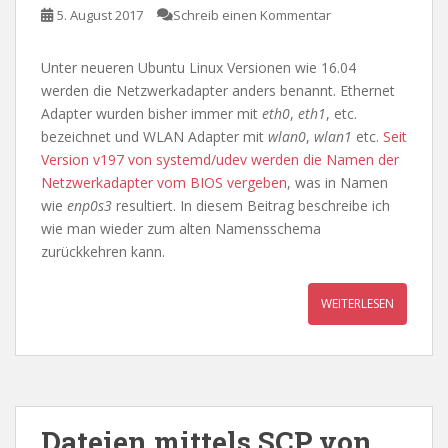
5. August 2017
Schreib einen Kommentar
Unter neueren Ubuntu Linux Versionen wie 16.04
werden die Netzwerkadapter anders benannt. Ethernet
Adapter wurden bisher immer mit
eth0
,
eth1
, etc.
bezeichnet und WLAN Adapter mit
wlan0
,
wlan1
etc.
Seit
Version v197 von systemd/udev werden die Namen der
Netzwerkadapter vom BIOS vergeben
, was in Namen
wie
enp0s3
resultiert. In diesem Beitrag beschreibe ich
wie man wieder zum alten Namensschema
zurückkehren kann.
WEITERLESEN
Dateien mittels SCP von