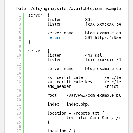
Datei /etc/nginx/sites/available/com.example.blog
1
server  {
2
listen          80;
3
listen          [xxx:xxx:xxx::42]:80
4
5
server_name     blog.example.com;
6
return
301 https:
//
$server_
7
}
8
9
server  {
10
listen          443 ssl;
11
listen          [xxx:xxx:xxx::42]:44
12
13
server_name     blog.example.com;
14
15
ssl_certificate         
/etc/letsenc
16
ssl_certificate_key     
/etc/letsenc
17
add_header              Strict-Trans
18
19
root    
/var/www/com
.example.blog;
20
21
index   index.php;
22
23
location = 
/robots
.txt {
24
try_files $uri $uri/ 
/index
.
25
}
26
27
location / {