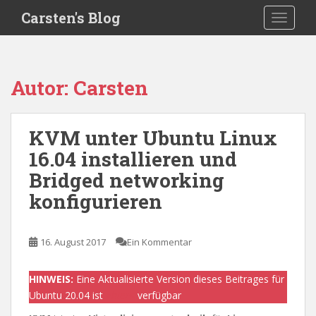
S
Carsten's Blog
TOGGLE
k
i
p
t
Autor:
Carsten
o
m
a
KVM unter Ubuntu Linux
i
16.04 installieren und
n
c
Bridged networking
o
konfigurieren
n
t
e
16. August 2017
Ein Kommentar
n
t
HINWEIS:
Eine Aktualisierte Version dieses Beitrages für
Ubuntu 20.04 ist
>hier<
verfügbar