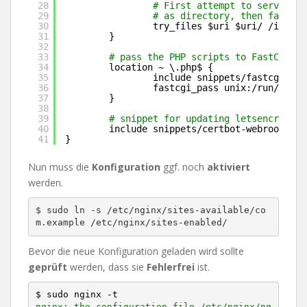
28
# First attempt to serve req
29
# as directory, then fall ba
30
try_files $uri $uri/ 
/index
.
31
}
32
33
# pass the PHP scripts to FastCGI se
34
location ~ \.php$ {
35
include snippets
/fastcgi-php
36
fastcgi_pass unix:
/run/php/p
37
}
38
39
# snippet for updating letsencrypt c
40
include snippets
/certbot-webroot
.con
41
}
Nun muss die
Konfiguration
ggf. noch
aktiviert
werden.
$ sudo ln -s /etc/nginx/sites-available/co
m.example /etc/nginx/sites-enabled/
Bevor die neue Konfiguration geladen wird sollte
geprüft
werden, dass sie
Fehlerfrei
ist.
$ sudo nginx -t
nginx: the configuration file /etc/nginx/ng