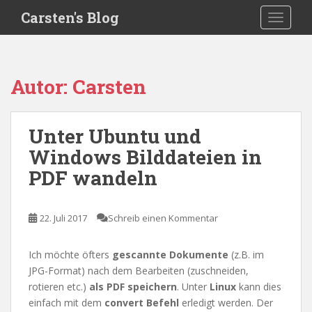
S
Carsten's Blog
TOGGLE
k
i
p
t
Autor:
Carsten
o
m
a
Unter Ubuntu und
i
Windows Bilddateien in
n
c
PDF wandeln
o
n
t
22. Juli 2017
Schreib einen Kommentar
e
n
Ich möchte öfters
gescannte Dokumente
(z.B. im
t
JPG-Format) nach dem Bearbeiten (zuschneiden,
rotieren etc.)
als PDF speichern
. Unter
Linux
kann dies
einfach mit dem
convert Befehl
erledigt werden. Der